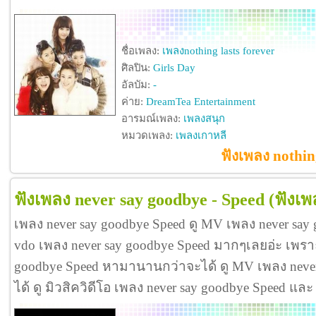
ชื่อเพลง:
เพลงnothing lasts forever
ศิลปิน:
Girls Day
อัลบัม:
-
ค่าย:
DreamTea Entertainment
อารมณ์เพลง:
เพลงสนุก
หมวดเพลง:
เพลงเกาหลี
ฟังเพลง nothing
ฟังเพลง never say goodbye - Speed
(ฟังเพ
เพลง never say goodbye Speed ดู MV เพลง never say
vdo เพลง never say goodbye Speed มากๆเลยอ่ะ เพร
goodbye Speed หามานานกว่าจะได้ ดู MV เพลง never s
ได้ ดู มิวสิควิดีโอ เพลง never say goodbye Speed แ