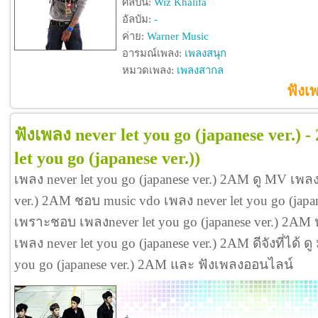
ศิลปิน:
Wiz Khalifa
อัลบัม:
-
ค่าย:
Warner Music
อารมณ์เพลง:
เพลงสนุก
หมวดเพลง:
เพลงสากล
ฟังเ
ฟังเพลง never let you go (japanese ver.) 
let you go (japanese ver.))
เพลง never let you go (japanese ver.) 2AM ดู MV เพลง 
ver.) 2AM ชอบ music vdo เพลง never let you go (jap
เพราะชอบ เพลงnever let you go (japanese ver.) 2A
เพลง never let you go (japanese ver.) 2AM ดีจังที่ได้ ดู
you go (japanese ver.) 2AM และ ฟังเพลงออนไลน์