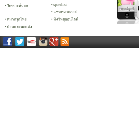
speedtest
วิเคราะห์บอล
แชทหมากฮอส
หมากรุกไทย
ฟังวิทยุออนไลน์
บ้านและตกแต่ง