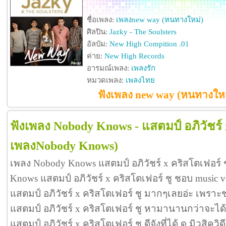
ชื่อเพลง:
เพลงnew way (หนทางใหม่)
ศิลปิน:
Jazky - The Soulsters
อัลบัม:
New High Compition .01
ค่าย:
New High Records
อารมณ์เพลง:
เพลงรัก
หมวดเพลง:
เพลงไทย
ฟังเพลง new way (หนทางใหม่
ฟังเพลง Nobody Knows - แสตมป์ อภิวัชร์ 
เพลงNobody Knows)
เพลง Nobody Knows แสตมป์ อภิวัชร์ x คริสโตเฟอร์ 
Knows แสตมป์ อภิวัชร์ x คริสโตเฟอร์ ชู ชอบ music
แสตมป์ อภิวัชร์ x คริสโตเฟอร์ ชู มากๆเลยอ่ะ เพร
แสตมป์ อภิวัชร์ x คริสโตเฟอร์ ชู หามานานกว่าจะไ
แสตมป์ อภิวัชร์ x คริสโตเฟอร์ ชู ดีจังที่ได้ ดู มิวสิ