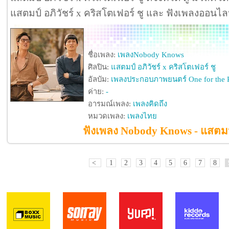
แสตมป์ อภิวัชร์ x คริสโตเฟอร์ ชู และ ฟังเพลงออนไล
ชื่อเพลง:
เพลงNobody Knows
ศิลปิน:
แสตมป์ อภิวัชร์ x คริสโตเฟอร์ ชู
อัลบัม:
เพลงประกอบภาพยนตร์ One for the R
ค่าย:
-
อารมณ์เพลง:
เพลงคิดถึง
หมวดเพลง:
เพลงไทย
ฟังเพลง Nobody Knows - แสตมป์ 
<
1
2
3
4
5
6
7
8