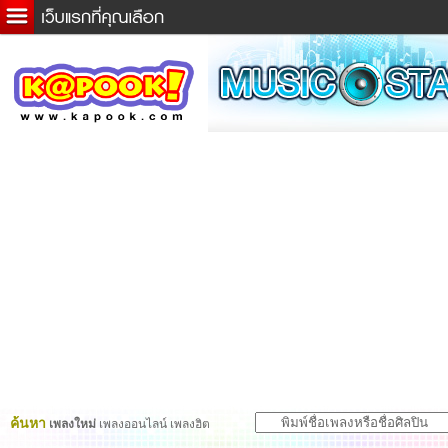
ข่าวด่วน
ละคร
เกม
ตรวจหวย
ดูดวง
ผู้ชาย
แวะชิมแวะพัก
dictionary
Twitter
ค้นหา
เพลงใหม่
เพลงออนไลน์ เพลงฮิต