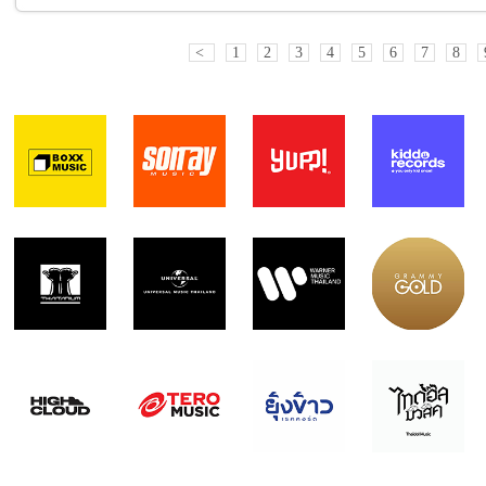
<
1
2
3
4
5
6
7
8