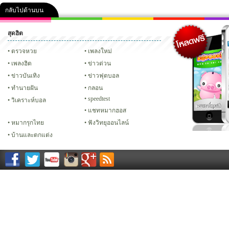
กลับไปด้านบน
สุดฮิต
คลิป
ภาพ
ปฏิทิน 2556
เฟซบุ๊ก
ทวิต
Glitter
ตรวจหวย
เพลงใหม่
เพลงฮิต
ข่าวด่วน
ข่าวบันเทิง
ข่าวฟุตบอล
ทํานายฝัน
กลอน
speedtest
วิเคราะห์บอล
แชทหมากฮอส
หมากรุกไทย
ฟังวิทยุออนไลน์
บ้านและตกแต่ง