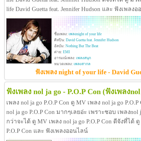
life David Guetta feat. Jennifer Hudson และ ฟังเพลงอ
ชื่อเพลง:
เพลงnight of your life
ศิลปิน:
David Guetta feat. Jennifer Hudson
อัลบัม:
Nothing But The Beat
ค่าย:
EMI
อารมณ์เพลง:
เพลงสนุก
หมวดเพลง:
เพลงสากล
ฟังเพลง night of your life - David Gu
ฟังเพลง nol ja go - P.O.P Con
(ฟังเพลงnol
เพลง nol ja go P.O.P Con ดู MV เพลง nol ja go P.O.
nol ja go P.O.P Con มากๆเลยอ่ะ เพราะชอบ เพลงnol
กว่าจะได้ ดู MV เพลง nol ja go P.O.P Con ดีจังที่ได้ ดู
P.O.P Con และ ฟังเพลงออนไลน์