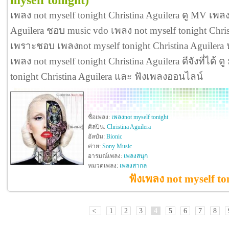
เพลง not myself tonight Christina Aguilera ดู MV เพลง
Aguilera ชอบ music vdo เพลง not myself tonight Chri
เพราะชอบ เพลงnot myself tonight Christina Aguile
เพลง not myself tonight Christina Aguilera ดีจังที่ได้ ด
tonight Christina Aguilera และ ฟังเพลงออนไลน์
ชื่อเพลง:
เพลงnot myself tonight
ศิลปิน:
Christina Aguilera
อัลบัม:
Bionic
ค่าย:
Sony Music
อารมณ์เพลง:
เพลงสนุก
หมวดเพลง:
เพลงสากล
ฟังเพลง not myself to
<
1
2
3
4
5
6
7
8