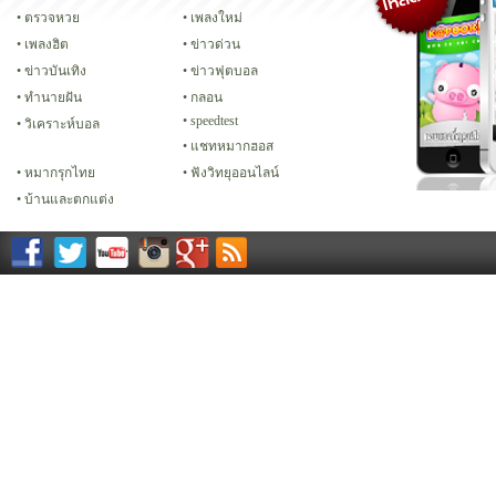
ตรวจหวย
เพลงใหม่
เพลงฮิต
ข่าวด่วน
ข่าวบันเทิง
ข่าวฟุตบอล
ทํานายฝัน
กลอน
speedtest
วิเคราะห์บอล
แชทหมากฮอส
หมากรุกไทย
ฟังวิทยุออนไลน์
บ้านและตกแต่ง