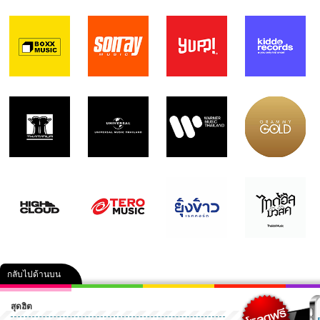
กลับไปด้านบน
สุดฮิต
คลิป
ภาพ
ปฏิทิน 2556
เฟซบุ๊ก
ทวิต
Glitter