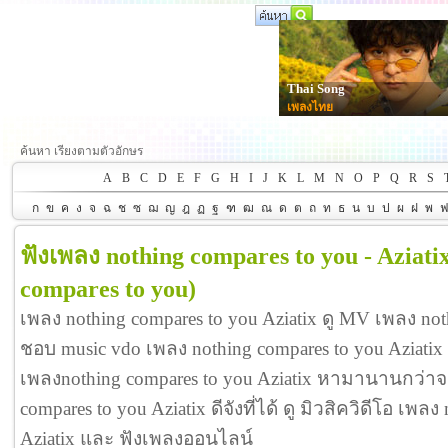
Thai Song
เพลงไทย
ค้นหา เรียงตามตัวอักษร
A
B
C
D
E
F
G
H
I
J
K
L
M
N
O
P
Q
R
S
ก
ข
ค
ง
จ
ฉ
ช
ซ
ฌ
ญ
ฎ
ฏ
ฐ
ฑ
ฒ
ณ
ด
ต
ถ
ท
ธ
น
บ
ป
ผ
ฝ
พ
ฟังเพลง nothing compares to you - Aziati
compares to you)
เพลง nothing compares to you Aziatix ดู MV เพลง not
ชอบ music vdo เพลง nothing compares to you Aziat
เพลงnothing compares to you Aziatix หามานานกว่าจ
compares to you Aziatix ดีจังที่ได้ ดู มิวสิควิดีโอ เพล
Aziatix และ ฟังเพลงออนไลน์