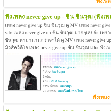
ฟังเพล
ฟังเพลง never give up - ชิน ชินวุฒ
(ฟังเพ
เพลง never give up ชิน ชินวุฒ ดู MV เพลง never giv
vdo เพลง never give up ชิน ชินวุฒ มากๆเลยอ่ะ เพรา
ชินวุฒ หามานานกว่าจะได้ ดู MV เพลง never give up ชิน
มิวสิควิดีโอ เพลง never give up ชิน ชินวุฒ และ ฟัง
ชื่อเพลง:
เพลงnever give up
ศิลปิน:
ชิน ชินวุฒ
อัลบัม:
-
ค่าย:
GMM Grammy
อารมณ์เพลง:
เพลงสนุก
หมวดเพลง:
เพลงป๊อป
,
เพลงไทย
ฟังเพลง 