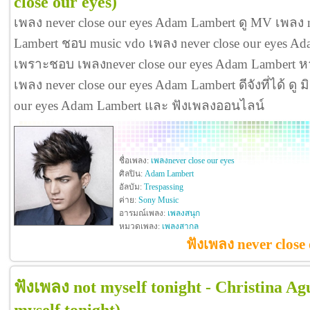
close our eyes)
เพลง never close our eyes Adam Lambert ดู MV เพลง n
Lambert ชอบ music vdo เพลง never close our eyes A
เพราะชอบ เพลงnever close our eyes Adam Lambert 
เพลง never close our eyes Adam Lambert ดีจังที่ได้ ดู ม
our eyes Adam Lambert และ ฟังเพลงออนไลน์
ชื่อเพลง:
เพลงnever close our eyes
ศิลปิน:
Adam Lambert
อัลบัม:
Trespassing
ค่าย:
Sony Music
อารมณ์เพลง:
เพลงสนุก
หมวดเพลง:
เพลงสากล
ฟังเพลง never clos
ฟังเพลง not myself tonight - Christina Ag
myself tonight)