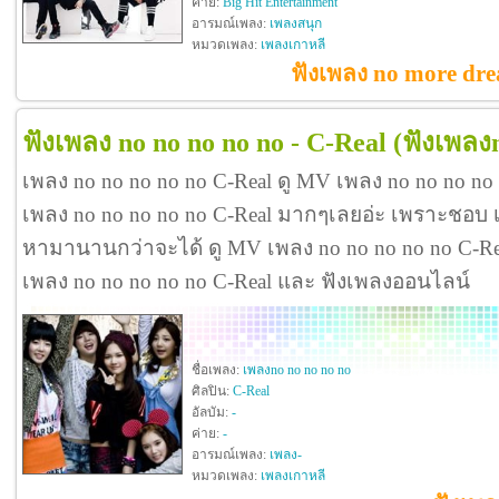
ค่าย:
Big Hit Entertainment
อารมณ์เพลง:
เพลงสนุก
หมวดเพลง:
เพลงเกาหลี
ฟังเพลง no more dr
ฟังเพลง no no no no no - C-Real
(ฟังเพลง
เพลง no no no no no C-Real ดู MV เพลง no no no no
เพลง no no no no no C-Real มากๆเลยอ่ะ เพราะชอบ เ
หามานานกว่าจะได้ ดู MV เพลง no no no no no C-Real ดี
เพลง no no no no no C-Real และ ฟังเพลงออนไลน์
ชื่อเพลง:
เพลงno no no no no
ศิลปิน:
C-Real
อัลบัม:
-
ค่าย:
-
อารมณ์เพลง:
เพลง-
หมวดเพลง:
เพลงเกาหลี