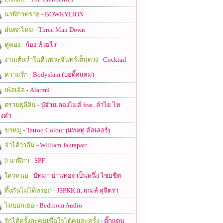
นาฬิกาทราย
- BOWKYLION
ฝนตกไหม
- Three Man Down
คู่คอง
- ก้อง ห้วยไร่
งานเต้นรำในคืนพระจันทร์เต็มดวง
- Cocktail
ความรัก
- Bodyslam (บอดี้สแลม)
เพ้อเจ้อ
- Alarm9
ตราบธุลีดิน
- ปู่จ๋าน ลองไมค์ feat. ลำไย ไห
งคำ
ขาหมู
- Tattoo Colour (แทตทู คัลเลอร์)
จำได้ว่าลืม
- William Jakrapatr
9 นาฬิกา
- SPF
ใครหนอ
- ปัทมา ปานทอง-เป็นหนึ่ง ไชยชิต
ทิ้งกันไม่ได้หรอก
- JSPKK ft. เกมส์ สุจิตรา
ไม่บอกเธอ
- Bedroom Audio
รักได้ครั้งละคนเชื่อใจได้คนละครั้ง
- ตั๊กแตน