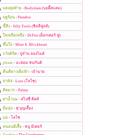
แสงสุดท้าย
- Bodyslam (บอดี้สแลม)
ฤดูร้อน
- Paradox
ขี้หึง
- Silly Fools (ซิลลี่ฟูลส์)
ใจเหลือเหลือ
- Dr.Fuu (ด็อกเตอร์ ฟู)
ขึ้นใจ
- Mirrr ft. Blvckheart
ภวังค์จิต
- ปู่จ๋าน ลองไมค์
please
- อะตอม ชนกันต์
คืนที่ดาวเต็มฟ้า
- เจ้านาย
สาหัส
- Loso (โลโซ)
คิดมาก
- Palmy
ค่าน้ำนม
- สไปซี่ คิดส์
อิ่มอุ่น
- ศุ บุญเลี้ยง
แม่
- โลโซ
หนอนผีเสื้อ
- หนู มิเตอร์
Zombie
- The Cranberries