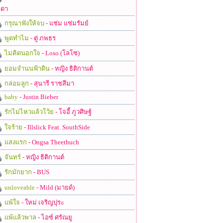
ดา
กรุณาฟังให้จบ
- แช่ม แช่มรัมย์
พูดทำไม
- ตู่ ภพธร
ไม่คิดนอกใจ
- Loso (โลโซ)
ยอมจำนนฟ้าดิน
- หญิง ธิติกานต์
กล่อมลูก
- สุนารี ราชสีมา
baby
- Justin Bieber
รักไม่ไหวแล้วโว้ย
- โจอี้ ภูวศิษฐ์
ใจร้าย
- Illslick Feat. SouthSide
แสงแรก
- Ongsa Theethuch
จันทร์
- หญิง ธิติกานต์
รักมักยาก
- BUS
unloveable
- Mild (มายด์)
แพ้ใจ
- ใหม่ เจริญปุระ
แพ้แล้วพาล
- ไอซ์ ศรัณยู