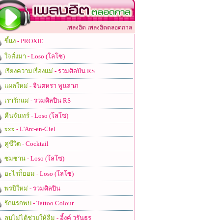
เพลงฮิต เพลงฮิตตลอดกาล
ขี้แง
- PROXIE
ใจสั่งมา
- Loso (โลโซ)
เรียงความเรื่องแม่
- รวมศิลปิน RS
แผลใหม่
- จินตหรา พูนลาภ
เรารักแม่
- รวมศิลปิน RS
คืนจันทร์
- Loso (โลโซ)
xxx
- L'Arc-en-Ciel
คู่ชีวิต
- Cocktail
ซมซาน
- Loso (โลโซ)
อะไรก็ยอม
- Loso (โลโซ)
พรปีใหม่
- รวมศิลปิน
รักแรกพบ
- Tattoo Colour
ลบไม่ได้ช่วยให้ลืม
- อิ้งค์ วรันธร