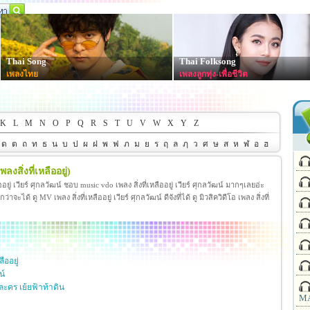
Thai Song
Thai Folksong
เพลงไทย
เพลงลูกทุ่ง-เพื่อชีวิต
K
L
M
N
O
P
Q
R
S
T
U
V
W
X
Y
Z
ด
ต
ถ
ท
ธ
น
บ
ป
ผ
ฝ
พ
ฟ
ภ
ม
ย
ร
ฤ
ล
ฦ
ว
ศ
ษ
ส
ห
ฬ
อ
ฮ
พลงสิ่งที่เหลืออยู่)
ลืออยู่ เวียร์ ศุกลวัฒน์ ชอบ music vdo เพลง สิ่งที่เหลืออยู่ เวียร์ ศุกลวัฒน์ มากๆเลยอ่ะ
ะได้ ดู MV เพลง สิ่งที่เหลืออยู่ เวียร์ ศุกลวัฒน์ ดีจังที่ได้ ดู มิวสิควิดีโอ เพลง สิ่งที่
ลืออยู่
น์
คร เย้ยฟ้าท้าดิน
MA