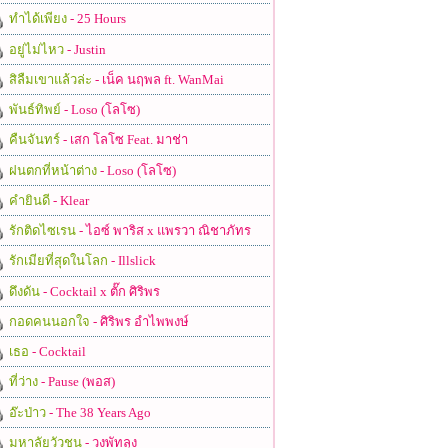
ทำได้เพียง
- 25 Hours
อยู่ไม่ไหว
- Justin
สิลืมเขาแล้วล่ะ
- เน็ค นฤพล ft. WanMai
พันธ์ทิพย์
- Loso (โลโซ)
คืนจันทร์
- เสก โลโซ Feat. มาช่า
ฝนตกที่หน้าต่าง
- Loso (โลโซ)
คำยินดี
- Klear
รักติดไซเรน
- ไอซ์ พาริส x แพรวา ณิชาภัทร
รักเมียที่สุดในโลก
- Illslick
ดึงดัน
- Cocktail x ตั๊ก ศิริพร
กอดคนนอกใจ
- ศิริพร อำไพพงษ์
เธอ
- Cocktail
ที่ว่าง
- Pause (พอส)
อ๊ะป่าว
- The 38 Years Ago
มหาลัยวัวชน
- วงพัทลุง