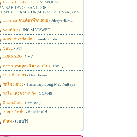
Happy Family
- POLCASAN,KING
N,BABII,AVOCEAN,LOOK
UNNOO,PERMPOON,MUVMUV,LUNAR, ANY
Timeless คนเดียวที่รักเสมอ
- Aheye 4EVE
รอบที่ล้าน
- INC MATAWEE
เคยรักกันหรือเปล่า
- sarah salola
ชอบU
- M4
TORNADO
- VVV
Before you go (ถ้าเธอจะไป)
- FAVIQ
Mr.K ถ้าสบตา
- Dew Jirawat
รักไม่วัดดวง
- Tham Tupthong,Mac Nattapat
รถไฟแห่งความหวัง
- CGM48
ลืมลบเลือน
- Hard Boy
เมื่อเราโตขึ้น
- ก้อง ห้วยไร่
หักเห
- เอมปวีร์