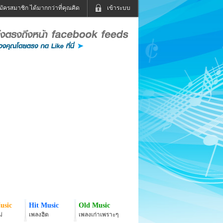
มัครสมาชิก ได้มากกว่าที่คุณคิด
เข้าระบบ
เข้าระบบด้วย User Kapook
ดูทีวี
ฟังวิทยุออนไลน์
Email
Glitter
Password
แม่และเด็ก
สัตว์เลี้ยง
่ง
ท่องเที่ยว
การศึกษา
เข้าระบบด้วย Facebook
Facebook
usic
Hit Music
Old Music
่
เพลงฮิต
เพลงเก่าเพราะๆ