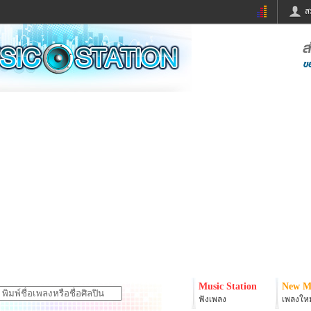
ส
ด่วน
ข่าวสั้น
ข่าวดารา
ร
หนังใหม่
ฟังเพลง
หมากรุกไทย
แชทหมากฮอส
จหวย
ผู้หญิง
แต่งงาน
ง
ทำนายฝัน
สุขภาพ
ย
ผลบอล
บ้านและการตกแต
ิมแวะพัก
กลอน
iCare
onary
เช็คความเร็วเน็ต
iPhone
er
อินสตาแกรมดารา
MSN
Music Station
New M
ฟังเพลง
เพลงใหม