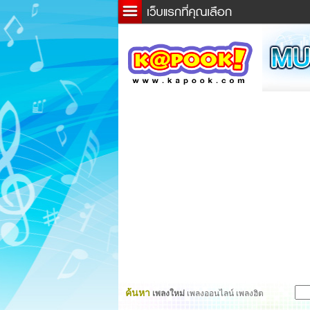
ข่าว
ละค
เกม
ตรว
ดูดว
ผู้ชา
แวะช
dicti
Twitt
ค้นหา
เพลงใหม่
เพลงออนไลน์ เพลงฮิต