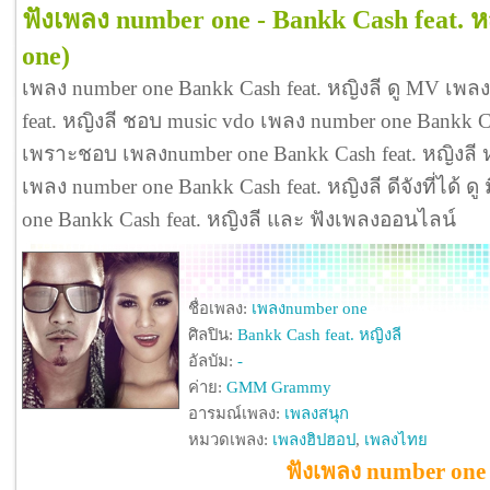
ฟังเพลง number one - Bankk Cash feat. ห
one)
เพลง number one Bankk Cash feat. หญิงลี ดู MV เพล
feat. หญิงลี ชอบ music vdo เพลง number one Bankk C
เพราะชอบ เพลงnumber one Bankk Cash feat. หญิงลี
เพลง number one Bankk Cash feat. หญิงลี ดีจังที่ได้ ดู
one Bankk Cash feat. หญิงลี และ ฟังเพลงออนไลน์
ชื่อเพลง:
เพลงnumber one
ศิลปิน:
Bankk Cash feat. หญิงลี
อัลบัม:
-
ค่าย:
GMM Grammy
อารมณ์เพลง:
เพลงสนุก
หมวดเพลง:
เพลงฮิปฮอป
,
เพลงไทย
ฟังเพลง number one 