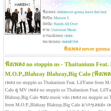
ชื่อเพลง:
เพลงnever gonna leave this bed
ศิลปิน:
Maroon 5
อัลบัม:
Hands All Over
ค่าย:
Universal Music
อารมณ์เพลง:
เพลง-
หมวดเพลง:
เพลงสากล
ฟังเพลง never gonna 
ฟังเพลง no stoppin us - Thaitanium Feat.
M.O.P.,Blahzay Blahzay,Big Calo
(ฟังเพล
เพลง no stoppin us Thaitanium Feat. Lil'Fame from M.
Calo ดู MV เพลง no stoppin us Thaitanium Feat. Lil'
Blahzay,Big Calo ชอบ music vdo เพลง no stoppin us T
from M.O.P.,Blahzay Blahzay,Big Calo มากๆเลยอ่ะ 