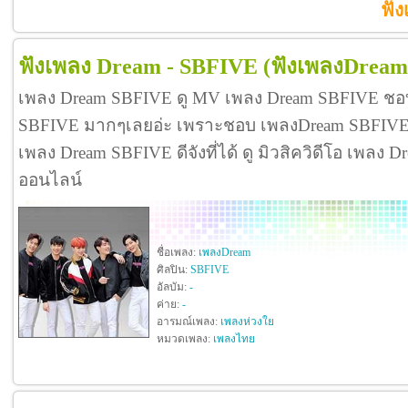
ฟั
ฟังเพลง Dream - SBFIVE
(ฟังเพลงDream
เพลง Dream SBFIVE ดู MV เพลง Dream SBFIVE ชอบ
SBFIVE มากๆเลยอ่ะ เพราะชอบ เพลงDream SBFIVE
เพลง Dream SBFIVE ดีจังที่ได้ ดู มิวสิควิดีโอ เพลง
ออนไลน์
ชื่อเพลง:
เพลงDream
ศิลปิน:
SBFIVE
อัลบัม:
-
ค่าย:
-
อารมณ์เพลง:
เพลงห่วงใย
หมวดเพลง:
เพลงไทย