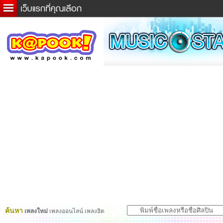
ข่าวด่วน
ละคร
เกม
ตรวจหวย
ดูดวง
ผู้ชาย
แวะชิมแวะพัก
dictionary
Twitter
ค้นหา
เพลงใหม่
เพลงออนไลน์ เพลงฮิต