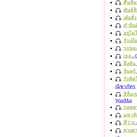
คืนจัน
พันธ์ทิ
เต้ยสั่
คำยินด
อยู่ไม
รักเมี
รถของ
เธอ
- 
ดึงดัน
จันทร์
รักติด
ณิชาภัทร
สิลืมเ
WanMai
กอดค
มหาลั
ที่ว่าง
ดวงดา