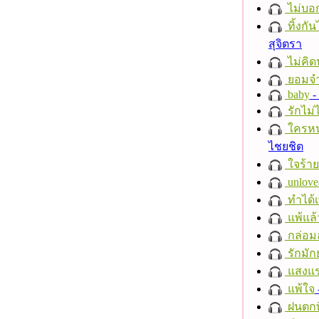
ไม่บอ
ทิ้งกั
สุจิตรา
ไม่คิ
ยอมจำ
baby
- 
รักไม่
ใครห
ไชยชิต
ใจร้าย
unlove
ทำได้เ
แพ้แล
กล่อม
รักมัก
แสงแ
แพ้ใจ
ฝนตกที