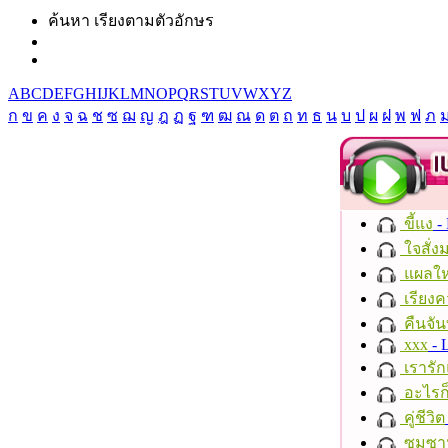
ค้นหา เรียงตามตัวอักษร
A
B
C
D
E
F
G
H
I
J
K
L
M
N
O
P
Q
R
S
T
U
V
W
X
Y
Z
ก
ข
ค
ง
จ
ฉ
ช
ซ
ฌ
ญ
ฎ
ฏ
ฐ
ฑ
ฒ
ณ
ด
ต
ถ
ท
ธ
น
บ
ป
ผ
ฝ
พ
ฟ
ภ
ขี้แง
-
ใจสั่ง
แผลให
เรียงค
คืนจัน
xxx
- 
เรารัก
อะไรก
คู่ชีวิต
ซมซา