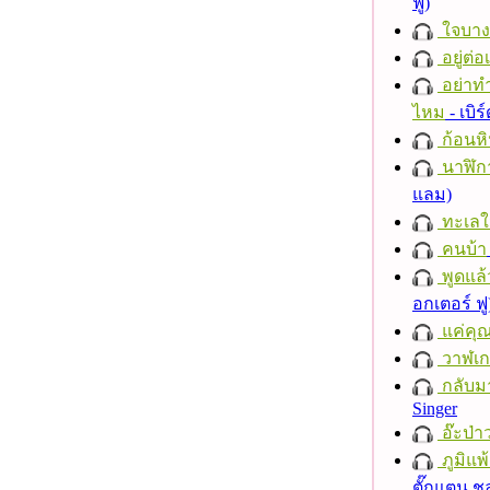
ฟู)
ใจบาง
อยู่ต่
อย่าทำ
ไหม
- เบิ
ก้อนหิ
นาฬิก
แลม)
ทะเลใ
คนบ้า
พูดแล้
อกเตอร์ ฟู
แค่คุ
วาฬเกย
กลับม
Singer
อ๊ะป่า
ภูมิแพ
ตั๊กแตน 