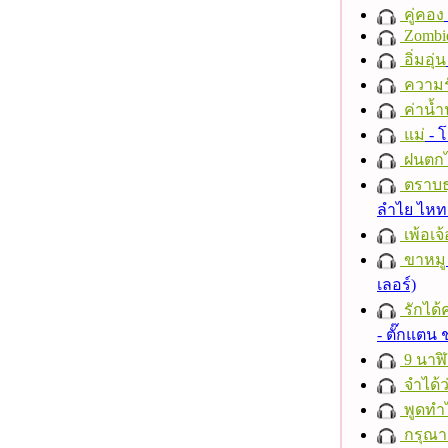
คู่คอง
Zombi
อิ่มอุ่น
ความร
ค่าน้
แม่
- 
ฝนตก
ตราบธุ
ลำไย ไห
เพ้อเจ้
ขาหมู
เลอร์)
รักได้
- ตั๊กแตน
9 นาฬ
จำได้ว
พูดทำ
กรุณาฟ