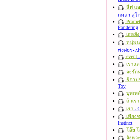
ลีฟ แอน
กมลา สุโ
Promet
Pondering
เธอยัง
หนุ่ม
พงศธร-เป
event
-
เราแล
จะรักห
ธิดาปร
Toy
บุพเพส
ถ้าเรา
เรา
- C
เพียงชา
Instinct
โอ๊ย โ
จังหวะ