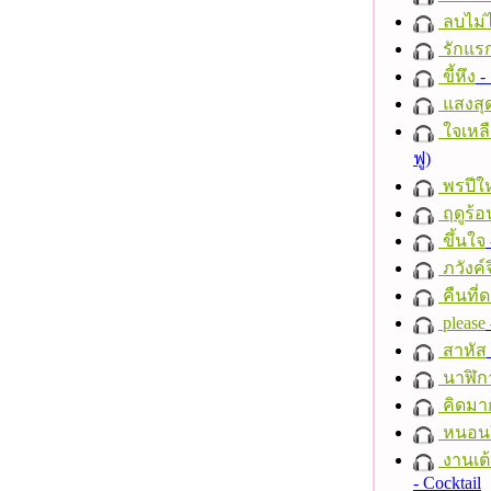
ลบไม่ไ
รักแร
ขี้หึง
- 
แสงสุ
ใจเหลื
ฟู)
พรปีให
ฤดูร้อ
ขึ้นใจ
ภวังค์
คืนที่
please
สาหัส
นาฬิก
คิดมา
หนอนผี
งานเต้
- Cocktail