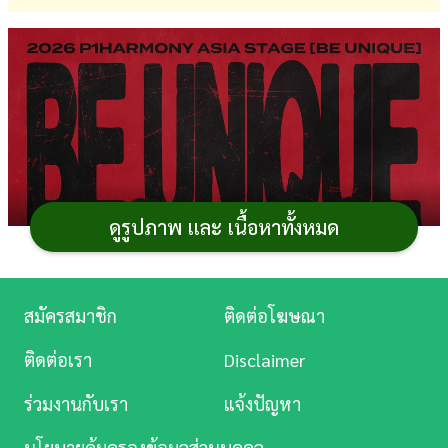
การ
เงิน
การ
ศึกษา
บันเทิง
ดูรูปภาพ และ เนื้อหาทั้งหมด
ดู
หนัง
Music
สมัครสมาชิก
ติดต่อโฆษณา
Station
ติดต่อเรา
Disclaimer
ละคร
ร่วมงานกับเรา
แจ้งปัญหา
บันเทิง
นโยบายคุ้มครองข้อมูลส่วนบุคคล