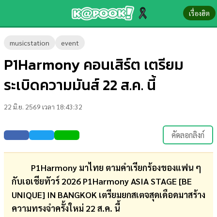
เรื่องฮิต
ข่าว-
musicstation
event
ความ
P1Harmony คอนเสิร์ต เตรียม
รู้
ระเบิดความมันส์ 22 ส.ค. นี้
ข่าว
22 มิ.ย. 2569 เวลา 18:43:32
ข่าว
บันเทิง
คัดลอกลิงก์
ตรวจ
หวย
P1Harmony มาไทย ตามคำเรียกร้องของแฟน ๆ
กับเอเชียทัวร์ 2026 P1Harmony ASIA STAGE [BE
ผล
UNIQUE] IN BANGKOK เตรียมยกสเตจสุดเดือดมาสร้าง
บอล
ความทรงจำครั้งใหม่ 22 ส.ค. นี้
สด