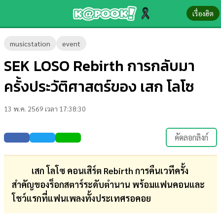
เรื่องฮิต
ข่าว-
musicstation
event
ความ
SEK LOSO Rebirth การกลับมา
รู้
ครั้งประวัติศาสตร์ของ เสก โลโซ
ข่าว
13 พ.ค. 2569 เวลา 17:38:30
ข่าว
บันเทิง
คัดลอกลิงก์
ตรวจ
หวย
เสก โลโซ คอนเสิร์ต Rebirth การคืนเวทีครั้ง
สำคัญของร็อกสตาร์ระดับตำนาน พร้อมแฟนคอนและ
ผล
โชว์แรกที่แฟนเพลงทั้งประเทศรอคอย
บอล
สด