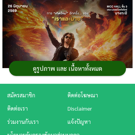
การ
เงิน
การ
ศึกษา
บันเทิง
ดูรูปภาพ และ เนื้อหาทั้งหมด
ดู
หนัง
Music
สมัครสมาชิก
ติดต่อโฆษณา
Station
ติดต่อเรา
Disclaimer
ละคร
ร่วมงานกับเรา
แจ้งปัญหา
บันเทิง
นโยบายคุ้มครองข้อมูลส่วนบุคคล