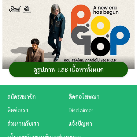
การ
เงิน
การ
ศึกษา
บันเทิง
ดูรูปภาพ และ เนื้อหาทั้งหมด
ดู
หนัง
Music
สมัครสมาชิก
ติดต่อโฆษณา
Station
ติดต่อเรา
Disclaimer
ละคร
ร่วมงานกับเรา
แจ้งปัญหา
บันเทิง
นโยบายคุ้มครองข้อมูลส่วนบุคคล