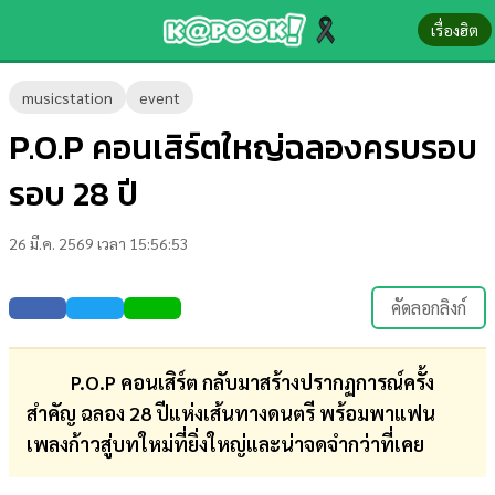
เรื่องฮิต
ข่าว-
musicstation
event
ความ
P.O.P คอนเสิร์ตใหญ่ฉลองครบรอบ
รู้
รอบ 28 ปี
ข่าว
26 มี.ค. 2569 เวลา 15:56:53
ข่าว
บันเทิง
คัดลอกลิงก์
ตรวจ
หวย
P.O.P คอนเสิร์ต กลับมาสร้างปรากฏการณ์ครั้ง
สำคัญ ฉลอง 28 ปีแห่งเส้นทางดนตรี พร้อมพาแฟน
ผล
เพลงก้าวสู่บทใหม่ที่ยิ่งใหญ่และน่าจดจำกว่าที่เคย
บอล
สด