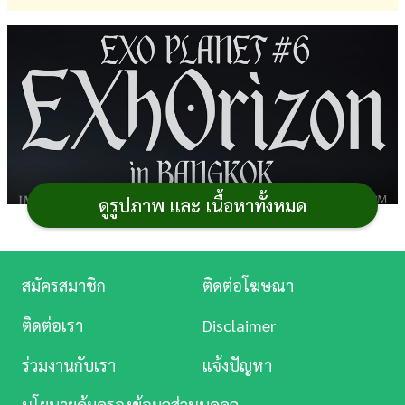
การ
เงิน
การ
ศึกษา
บันเทิง
ดูรูปภาพ และ เนื้อหาทั้งหมด
ดู
หนัง
Music
สมัครสมาชิก
ติดต่อโฆษณา
Station
ติดต่อเรา
Disclaimer
ละคร
ร่วมงานกับเรา
แจ้งปัญหา
บันเทิง
นโยบายคุ้มครองข้อมูลส่วนบุคคล