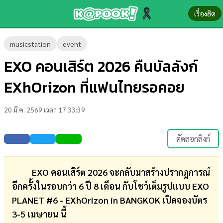
เรื่องฮิต
ข่าว-
musicstation
event
ความ
EXO คอนเสิร์ต 2026 คืนบัลลังก์
รู้
EXhOrizon ที่แฟนไทยรอคอย
ข่าว
20 มี.ค. 2569 เวลา 17:33:39
ข่าว
บันเทิง
คัดลอกลิงก์
ตรวจ
หวย
EXO คอนเสิร์ต 2026 จะกลับมาสร้างปรากฏการณ์
อีกครั้งในรอบกว่า 6 ปี 8 เดือน กับโชว์เต็มรูปแบบ EXO
ผล
PLANET #6 - EXhOrizon in BANGKOK เปิดจองบัตร
บอล
3-5 เมษายน นี้
สด