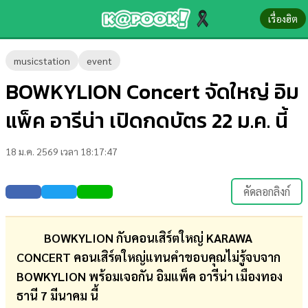
เรื่องฮิต
ข่าว-
musicstation
event
ความ
BOWKYLION Concert จัดใหญ่ อิม
รู้
แพ็ค อารีน่า เปิดกดบัตร 22 ม.ค. นี้
ข่าว
18 ม.ค. 2569 เวลา 18:17:47
ข่าว
บันเทิง
คัดลอกลิงก์
ตรวจ
หวย
BOWKYLION กับคอนเสิร์ตใหญ่ KARAWA
CONCERT คอนเสิร์ตใหญ่แทนคำขอบคุณไม่รู้จบจาก
ผล
BOWKYLION พร้อมเจอกัน อิมแพ็ค อารีน่า เมืองทอง
บอล
ธานี 7 มีนาคม นี้
สด