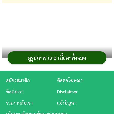
การ
เงิน
การ
ศึกษา
บันเทิง
ดูรูปภาพ และ เนื้อหาทั้งหมด
ดู
หนัง
Music
สมัครสมาชิก
ติดต่อโฆษณา
Station
ติดต่อเรา
Disclaimer
ละคร
ร่วมงานกับเรา
แจ้งปัญหา
บันเทิง
นโยบายคุ้มครองข้อมูลส่วนบุคคล