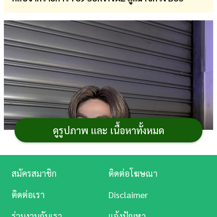
การ
เงิน
การ
ศึกษา
บันเทิง
ดู
หนัง
ดูรูปภาพ และ เนื้อหาทั้งหมด
Music
Station
สมัครสมาชิก
ติดต่อโฆษณา
ละคร
ติดต่อเรา
Disclaimer
บันเทิง
ร่วมงานกับเรา
แจ้งปัญหา