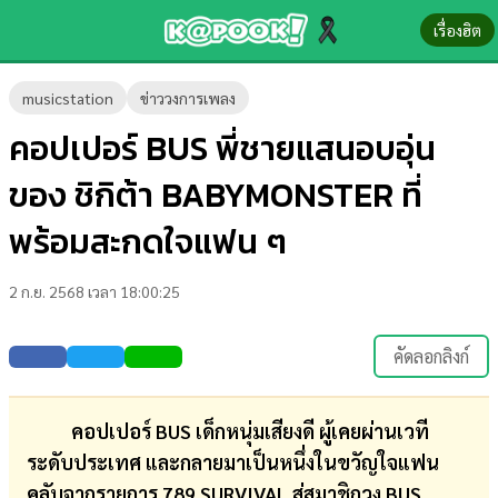
เรื่องฮิต
ข่าว-
musicstation
ข่าววงการเพลง
ความ
คอปเปอร์ BUS พี่ชายแสนอบอุ่น
รู้
ของ ชิกิต้า BABYMONSTER ที่
ข่าว
พร้อมสะกดใจแฟน ๆ
ข่าว
2 ก.ย. 2568 เวลา 18:00:25
บันเทิง
ตรวจ
คัดลอกลิงก์
หวย
ผล
คอปเปอร์ BUS เด็กหนุ่มเสียงดี ผู้เคยผ่านเวที
บอล
ระดับประเทศ และกลายมาเป็นหนึ่งในขวัญใจแฟน
สด
คลับจากรายการ 789 SURVIVAL สู่สมาชิกวง BUS