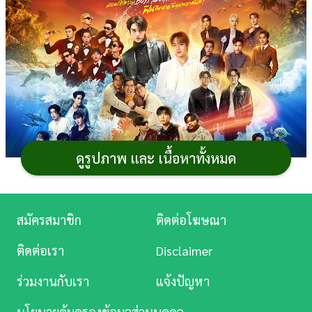
การ
เงิน
การ
ศึกษา
บันเทิง
ดูรูปภาพ และ เนื้อหาทั้งหมด
ดู
หนัง
Music
สมัครสมาชิก
ติดต่อโฆษณา
Station
ติดต่อเรา
Disclaimer
ละคร
ร่วมงานกับเรา
แจ้งปัญหา
บันเทิง
นโยบายคุ้มครองข้อมูลส่วนบุคคล