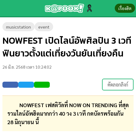
เรื่องฮิต
ข่าว-
musicstation
event
ความ
NOWFEST เปิดไลน์อัพศิลปิน 3 เวที
รู้
ฟินยาวตั้งแต่เที่ยงวันยันเที่ยงคืน
ข่าว
26 มิ.ย. 2568 เวลา 10:24:02
ข่าว
บันเทิง
คัดลอกลิงก์
ตรวจ
หวย
NOWFEST เฟสติวัลที่ NOW ON TRENDING ที่สุด
รวมไลน์อัพฮิตมากกว่า 40 วง 3 เวที กดบัตรพร้อมกัน
ผล
28 มิถุนายน นี้
บอล
สด