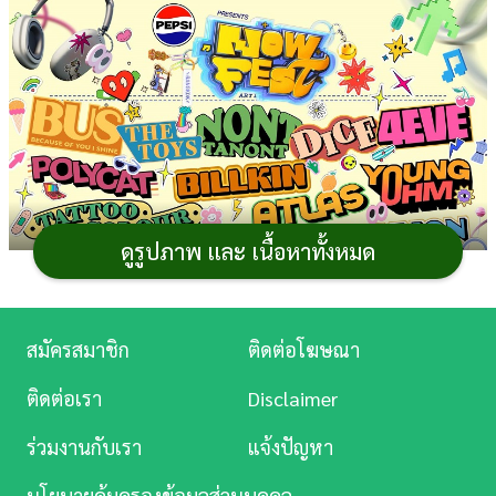
การ
เงิน
การ
ศึกษา
บันเทิง
ดูรูปภาพ และ เนื้อหาทั้งหมด
ดู
หนัง
Music
สมัครสมาชิก
ติดต่อโฆษณา
Station
ติดต่อเรา
Disclaimer
ละคร
ร่วมงานกับเรา
แจ้งปัญหา
บันเทิง
นโยบายคุ้มครองข้อมูลส่วนบุคคล