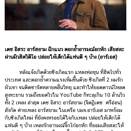
รถยนต์
บ้าน
และ
การ
ตกแต่ง
เดช อิสระ อาร์สยาม ฉีกแนว ตอกย้ำอารมณ์อกหัก เสียสละ
มือ
ถือ
ผ่านมิวสิควิดีโอ ปล่อยให้เด็กได้แฟนดี ๆ บ้าง
(อาร์เอส)
ราคา
หลังแจ้งเกิดด้วยซิงเกิลแรก แหลงพ่อขุน ที่ฮิตไปทั่ว
ทอง
ประเทศ และตอกย้ำความแรงเพิ่มขึ้นด้วย ซิงเกิลที่ 2 ผมรัก
ราคา
ผัวเขา จนติดชาร์ตหลายคลื่นวิทยุ และทำให้ยอดดาวน์โหลด
น้ำมัน
สูงทะยาน รวมถึงยอดวิวใน YouTube ก็ทะลุเกิน 10 ล้านวิว
ทั้ง 2 เพลง ล่าสุด เดช อิสระ อาร์สยาม (จิตฏิเดช ศรีอ่อน)
วา
สังกัด ค่ายเพลง อาร์สยาม ในเครือ บมจ.อาร์เอส มาพร้อม
ไร
กับซิงเกิลใหม่ ที่ยังคงหรอยได้ใจกับเพลง ปล่อยให้เด็กได้
ตี้
แฟนดี ๆ บ้าง เพลงรักอารมณ์จิ๊กโก๋อกหัก ที่ยอมเสียสละให้