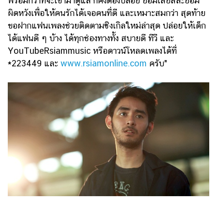
พร้อมกว่าที่จะเข้ามาดูแล ก็คงต้องปล่อย ยอมเสียสละยอม
ออนไลน์
ผิดหวังเพื่อให้คนรักได้เจอคนที่ดี และเหมาะสมกว่า สุดท้าย
ติดต่อ
ขอฝากแฟนเพลงช่วยติดตามซิงเกิลใหม่ล่าสุด ปล่อยให้เด็ก
โฆษณา
ได้แฟนดี ๆ บ้าง ได้ทุกช่องทางทั้ง สบายดี ทีวี และ
แจ้ง
YouTubeRsiammusic หรือดาวน์โหลดเพลงได้ที่
ปัญหา
*223449 และ
www.rsiamonline.com
ครับ"
ร่วม
งาน
กับ
เรา