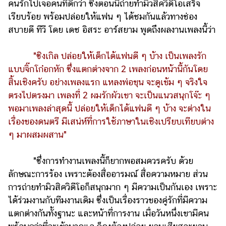
คนรักไปเจอคนที่ดีกว่า ซึ่งตอนนี้ถ่ายทำมิวสิควิดีโอเสร็จ
แต่งงาน
เรียบร้อย พร้อมปล่อยให้แฟน ๆ ได้ชมกันแล้วทางช่อง
แม่
สบายดี ทีวี โดย เดช อิสระ อาร์สยาม พูดถึงผลงานเพลงนี้ว่า
และ
เด็ก
"ซิงเกิล ปล่อยให้เด็กได้แฟนดี ๆ บ้าง เป็นเพลงรัก
สัตว์
แบบจิ๊กโก๋อกหัก ซึ่งแตกต่างจาก 2 เพลงก่อนหน้านี้กันโดย
เลี้ยง
สิ้นเชิงครับ อย่างเพลงแรก แหลงพ่อขุน จะดูเข้ม ๆ จริงใจ
ตรงไปตรงมา เพลงที่ 2 ผมรักผัวเขา จะเป็นแนวสนุกโจ๊ะ ๆ
Infographic
พอมาเพลงล่าสุดนี้ ปล่อยให้เด็กได้แฟนดี ๆ บ้าง จะต่างใน
บริการ
เรื่องของดนตรี มีเสน่ห์ที่การใช้ภาษาในเชิงเปรียบเทียบต่าง
ๆ มาผสมผสาน"
แอปฯ
กระปุก
"ซึ่งการทำงานเพลงนี้ก็ยากพอสมควรครับ ด้วย
ลักษณะการร้อง เพราะต้องสื่ออารมณ์ สื่อความหมาย ส่วน
คอร์ส
การถ่ายทำมิวสิควิดีโอก็สนุกมาก ๆ มีความเป็นกันเอง เพราะ
ออนไลน์
ได้ร่วมงานกับทีมงานเดิม ซึ่งเป็นเรื่องราวของคู่รักที่มีความ
เรียน
แตกต่างกันทั้งฐานะ และหน้าที่การงาน เมื่อวันหนึ่งเขามีคน
เลข