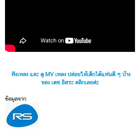
ฟังเพลง และ ดู MV เพลง
ปล่อยให้เด็กได้แฟนดี ๆ บ้าง
ของ เดช อิสระ
คลิกเลยค่ะ
ข้อมูลจาก