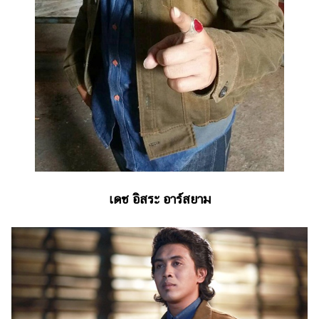
ไตล์
ดูด
วง
ผู้
หญิง
ผู้ชาย
สุขภาพ
ท่อง
เที่ยว
เดช อิสระ อาร์สยาม
สูตร
อาหาร
ง่ายๆ
ช้อป
ปิ้ง