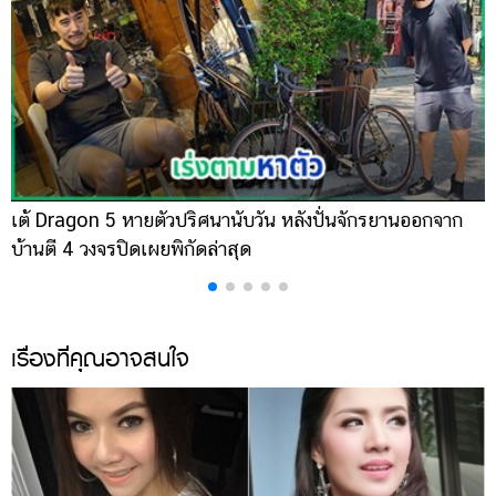
เต้ Dragon 5 หายตัวปริศนานับวัน หลังปั่นจักรยานออกจาก
เ
บ้านตี 4 วงจรปิดเผยพิกัดล่าสุด
ส
เรื่องที่คุณอาจสนใจ