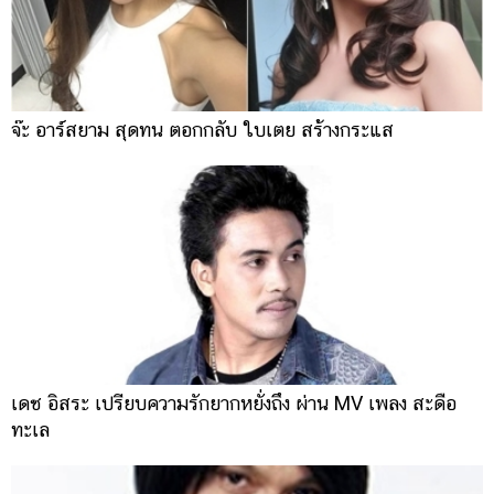
จ๊ะ อาร์สยาม สุดทน ตอกกลับ ใบเตย สร้างกระแส
เดช อิสระ เปรียบความรักยากหยั่งถึง ผ่าน MV เพลง สะดือ
ทะเล