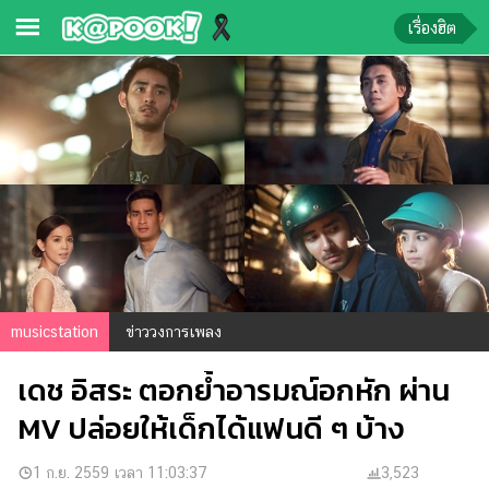
เรื่องฮิต
ข่าว-
ความ
รู้
ข่าว
ข่าว
บันเทิง
ตรวจ
musicstation
ข่าววงการเพลง
หวย
เดช อิสระ ตอกย้ำอารมณ์อกหัก ผ่าน
ผล
บอล
MV ปล่อยให้เด็กได้แฟนดี ๆ บ้าง
สด
การ
1 ก.ย. 2559 เวลา 11:03:37
3,523