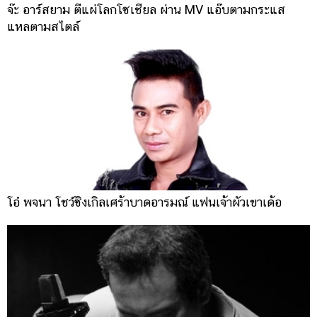
จ๊ะ อาร์สยาม ตีแผ่โลกโซเชียล ผ่าน MV แอ๊บตามกระแส
แหลตามสไตล์
โอ๋ พจนา โชว์ซิงเกิลเศร้าบาดอารมณ์ แฟนเจ้าผัวเขาเด้อ