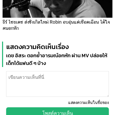
ธีร์ ไชยเดช ส่งซิงเกิลใหม่ Robin อบอุ่นแต่เชือดเฉือน ได้ใจ
คนอกหัก
แสดงความคิดเห็นเรื่อง
เดช อิสระ ตอกย้ำอารมณ์อกหัก ผ่าน MV ปล่อยให้
เด็กได้แฟนดี ๆ บ้าง
แสดงความเห็นในชื่อของ
โพสต์ความเห็น