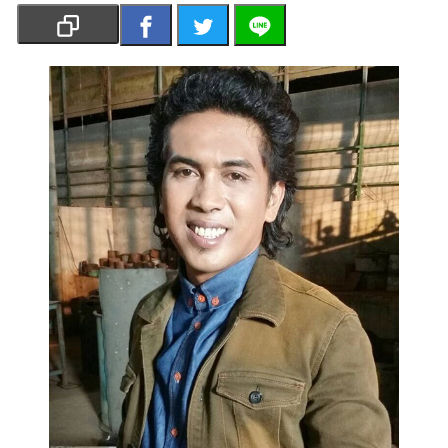
เงิน
การ
ศึกษา
บันเทิง
รูปภาพ
ดู
หนัง
Music
Station
ละคร
บันเทิง
เกาหลี
ไลฟ์