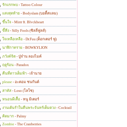
รักแรกพบ
- Tattoo Colour
แสงสุดท้าย
- Bodyslam (บอดี้สแลม)
ขึ้นใจ
- Mirrr ft. Blvckheart
ขี้หึง
- Silly Fools (ซิลลี่ฟูลส์)
ใจเหลือเหลือ
- Dr.Fuu (ด็อกเตอร์ ฟู)
นาฬิกาทราย
- BOWKYLION
ภวังค์จิต
- ปู่จ๋าน ลองไมค์
ฤดูร้อน
- Paradox
คืนที่ดาวเต็มฟ้า
- เจ้านาย
please
- อะตอม ชนกันต์
สาหัส
- Loso (โลโซ)
หนอนผีเสื้อ
- หนู มิเตอร์
งานเต้นรำในคืนพระจันทร์เต็มดวง
- Cocktail
คิดมาก
- Palmy
Zombie
- The Cranberries