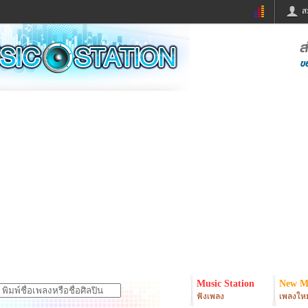
ส
ด่วน
ข่าวสั้น
ข่าวดารา
ร
หนังใหม่
ฟังเพลง
หมากรุกไทย
แชทหมากฮอส
จหวย
ผู้หญิง
แต่งงาน
ง
ทำนายฝัน
สุขภาพ
ย
ผลบอล
บ้านและการตกแต
ิมแวะพัก
กลอน
iCare
onary
เช็คความเร็วเน็ต
iPhone
er
อินสตาแกรมดารา
MSN
Music Station
New M
ฟังเพลง
เพลงใหม