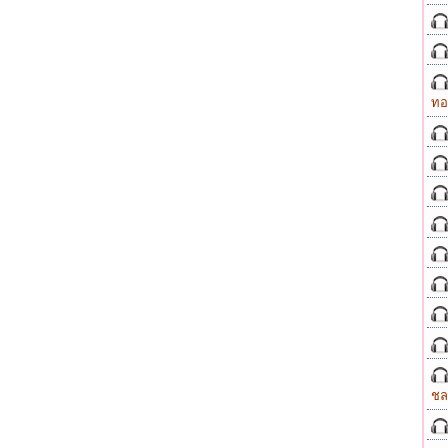
ทอ
ชล