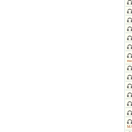
ma
MA