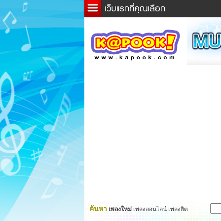
ข่าว
ละค
เกม
ตรว
ดูดว
ผู้ชา
แวะช
dicti
Twitt
ค้นหา
เพลงใหม่
เพลงออนไลน์ เพลงฮิต