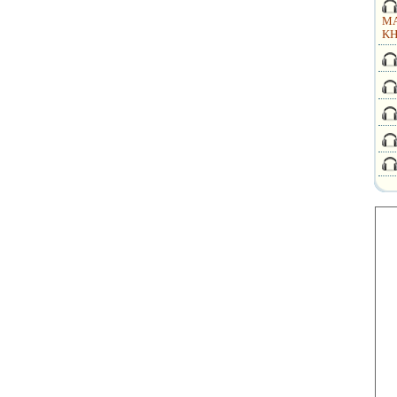
MA
KH