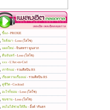
เพลงฮิต เพลงฮิตตลอดกาล
ขี้แง
- PROXIE
ใจสั่งมา
- Loso (โลโซ)
แผลใหม่
- จินตหรา พูนลาภ
คืนจันทร์
- Loso (โลโซ)
xxx
- L'Arc-en-Ciel
เรารักแม่
- รวมศิลปิน RS
เรียงความเรื่องแม่
- รวมศิลปิน RS
คู่ชีวิต
- Cocktail
อะไรก็ยอม
- Loso (โลโซ)
ซมซาน
- Loso (โลโซ)
ลบไม่ได้ช่วยให้ลืม
- อิ้งค์ วรันธร