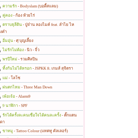
ความรัก
- Bodyslam (บอดี้สแลม)
คู่คอง
- ก้อง ห้วยไร่
ตราบธุลีดิน
- ปู่จ๋าน ลองไมค์ feat. ลำไย ไห
งคำ
อิ่มอุ่น
- ศุ บุญเลี้ยง
ไม่รักไม่ต้อง
- นิว - จิ๋ว
พรปีใหม่
- รวมศิลปิน
ทิ้งกันไม่ได้หรอก
- JSPKK ft. เกมส์ สุจิตรา
แม่
- โลโซ
ฝนตกไหม
- Three Man Down
เพ้อเจ้อ
- Alarm9
9 นาฬิกา
- SPF
รักได้ครั้งละคนเชื่อใจได้คนละครั้ง
- ตั๊กแตน
ดา
ขาหมู
- Tattoo Colour (แทตทู คัลเลอร์)