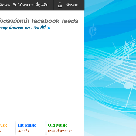
มัครสมาชิก ได้มากกว่าที่คุณคิด
เข้าระบบ
เข้าระบบด้วย User Kapook
ดูทีวี
ฟังวิทยุออนไลน์
Email
Glitter
Password
แม่และเด็ก
สัตว์เลี้ยง
่ง
ท่องเที่ยว
การศึกษา
เข้าระบบด้วย Facebook
Facebook
usic
Hit Music
Old Music
่
เพลงฮิต
เพลงเก่าเพราะๆ