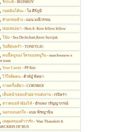
รักกะพี่
- IRONBOY
กอดฉันได้นะ
- โอ ศิร์ภูมิ
หัวอกพ่อฮ้าง
- แมน มณีวรรณ
เธอเสมอมา
- Hers ft. Kow fellow fellow
โน้ม
- Sea Dechchart,Keen Suvijak
วันที่ฝนพรำ
- TONEYLIU
คนนี้หนูจอง ใครมองหนูวีน
- marchwasow x
rr team
Your Candy
- PP Krit
ไว้ใจผิดคน
- ต้าห์อู๋ พิทยา
กาลครั้งเดียว
- CORNBOI
เห็นหน้าเธอแล้วอยากแต่งงาน
- เรนิษรา
สาวหมอลำฮ้องไห้
- ฮักแพง วรัญญาภรณ์
นอกจอนอกใจ
- แบม พิชญานิน
เหตุผลของคำว่ารัก
- Wan Thanakrit ft.
RCKRIS OF BUS