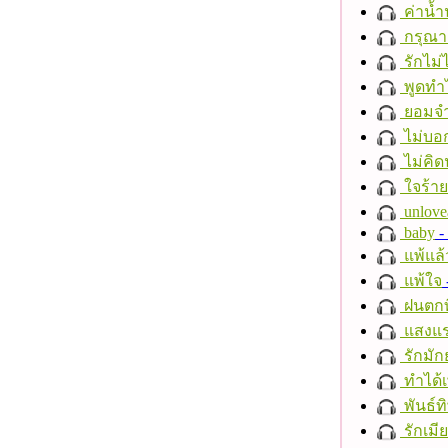
ค่าน้
กรุณาฟ
รักไม่
พูดทำ
ยอมจำ
ไม่บอ
ไม่คิ
ใจร้าย
unlove
baby
- 
แพ้แล
แพ้ใจ
ฝนตกที
แสงแ
รักมัก
ทำได้เ
พันธ์ทิ
รักเมี