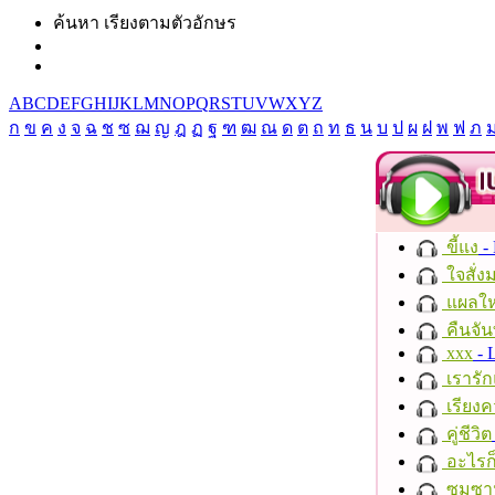
ค้นหา เรียงตามตัวอักษร
A
B
C
D
E
F
G
H
I
J
K
L
M
N
O
P
Q
R
S
T
U
V
W
X
Y
Z
ก
ข
ค
ง
จ
ฉ
ช
ซ
ฌ
ญ
ฎ
ฏ
ฐ
ฑ
ฒ
ณ
ด
ต
ถ
ท
ธ
น
บ
ป
ผ
ฝ
พ
ฟ
ภ
ขี้แง
-
ใจสั่ง
แผลให
คืนจัน
xxx
- 
เรารัก
เรียงค
คู่ชีวิต
อะไรก
ซมซา