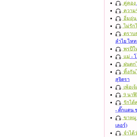
คู่คอง
ความร
อิ่มอุ่น
ไม่รักไ
ตราบธุ
ลำไย ไห
พรปีให
แม่
- 
ฝนตก
ทิ้งกั
สุจิตรา
เพ้อเจ้
9 นาฬ
รักได้
- ตั๊กแตน
ขาหมู
เลอร์)
จำได้ว