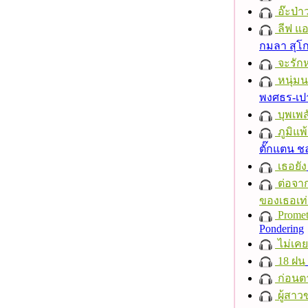
อ๊ะป่า
ลีฟ แอน
กมลา สุโ
จะรักห
หนุ่ม
พงศธร-เป
บุพเพส
ภูมิแพ
ตั๊กแตน 
เธอยัง
ต่อจาก
ของเธอเท่
Promet
Pondering
ไม่เคย
18 ฝน
ก่อนต
ผู้สาว