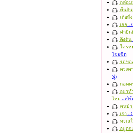
กล่อม
คืนจัน
เต้ยสั่
เธอ
- 
คำยินด
ดึงดัน
ใครห
ไชยชิต
รถของ
ดวงดา
ฟู)
กอดค
อย่าทำ
ไหม
- เบิ
คนบ้า
เรา
- C
ทะเลใ
อยู่ต่