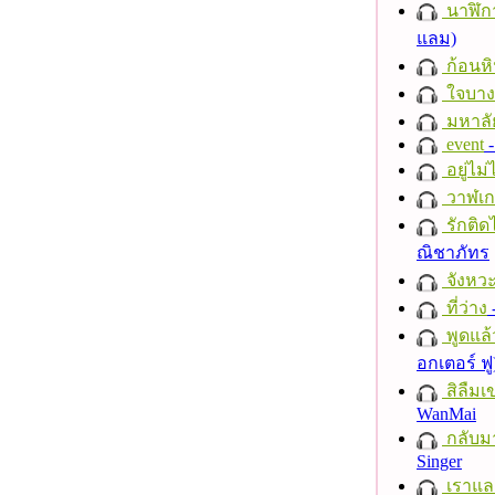
นาฬิก
แลม)
ก้อนหิ
ใจบาง
มหาลั
event
-
อยู่ไม
วาฬเกย
รักติด
ณิชาภัทร
จังหวะ
ที่ว่าง
พูดแล้
อกเตอร์ ฟู
สิลืมเ
WanMai
กลับม
Singer
เราแล