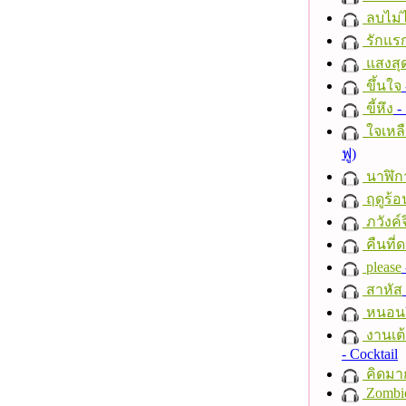
ลบไม่ไ
รักแร
แสงสุ
ขึ้นใจ
ขี้หึง
- 
ใจเหลื
ฟู)
นาฬิก
ฤดูร้อ
ภวังค์
คืนที่
please
สาหัส
หนอนผี
งานเต้
- Cocktail
คิดมา
Zombi