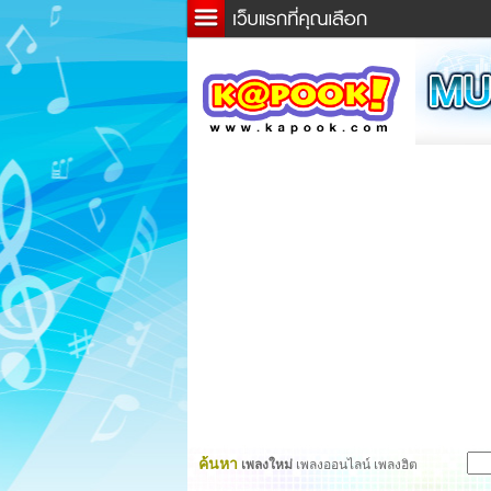
ข่าว
ละค
เกม
ตรว
ดูดว
ผู้ชา
แวะช
dicti
Twitt
ค้นหา
เพลงใหม่
เพลงออนไลน์ เพลงฮิต