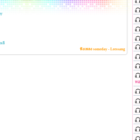
ay
หลี
ฟังเพลง someday - Leessang
ทอ