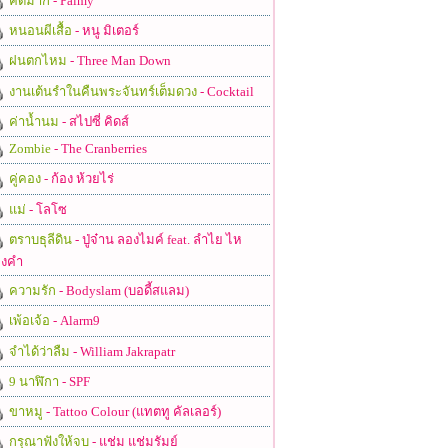
คิดมาก
- Palmy
หนอนผีเสื้อ
- หนู มิเตอร์
ฝนตกไหม
- Three Man Down
งานเต้นรำในคืนพระจันทร์เต็มดวง
- Cocktail
ค่าน้ำนม
- สไปซี่ คิดส์
Zombie
- The Cranberries
คู่คอง
- ก้อง ห้วยไร่
แม่
- โลโซ
ตราบธุลีดิน
- ปู่จ๋าน ลองไมค์ feat. ลำไย ไห
งคำ
ความรัก
- Bodyslam (บอดี้สแลม)
เพ้อเจ้อ
- Alarm9
จำได้ว่าลืม
- William Jakrapatr
9 นาฬิกา
- SPF
ขาหมู
- Tattoo Colour (แทตทู คัลเลอร์)
กรุณาฟังให้จบ
- แช่ม แช่มรัมย์