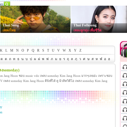
Thai Song
Thai Folksong
เพลงไทย
เพลงลูกทุ่ง-เพื่อชีวิต
K
L
M
N
O
P
Q
R
S
T
U
V
W
X
Y
Z
ด
ต
ถ
ท
ธ
น
บ
ป
ผ
ฝ
พ
ฟ
ภ
ม
ย
ร
ฤ
ล
ฦ
ว
ศ
ษ
ส
ห
ฬ
อ
ฮ
พลงsomeday)
im Jang Hoon ชอบ music vdo เพลง someday Kim Jang Hoon มากๆเลยอ่ะ เพราะชอบ
พลง someday Kim Jang Hoon ดีจังที่ได้ ดู มิวสิควิดีโอ เพลง someday Kim Jang
ay
on