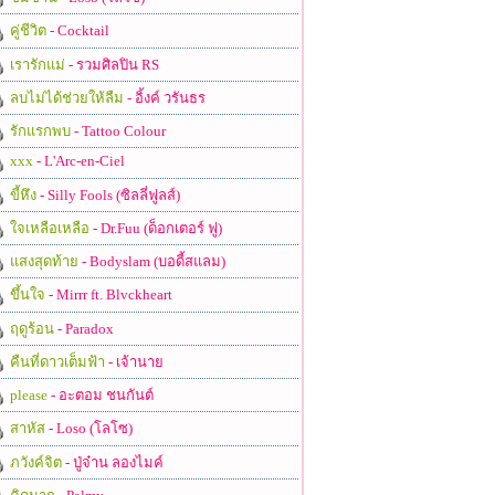
คู่ชีวิต
- Cocktail
เรารักแม่
- รวมศิลปิน RS
ลบไม่ได้ช่วยให้ลืม
- อิ้งค์ วรันธร
รักแรกพบ
- Tattoo Colour
xxx
- L'Arc-en-Ciel
ขี้หึง
- Silly Fools (ซิลลี่ฟูลส์)
ใจเหลือเหลือ
- Dr.Fuu (ด็อกเตอร์ ฟู)
แสงสุดท้าย
- Bodyslam (บอดี้สแลม)
ขึ้นใจ
- Mirrr ft. Blvckheart
ฤดูร้อน
- Paradox
คืนที่ดาวเต็มฟ้า
- เจ้านาย
please
- อะตอม ชนกันต์
สาหัส
- Loso (โลโซ)
ภวังค์จิต
- ปู่จ๋าน ลองไมค์