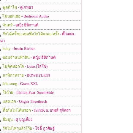
พูดทำไม
- ตู่ ภพธร
ไม่บอกเธอ
- Bedroom Audio
จันทร์
- หญิง ธิติกานต์
รักได้ครั้งละคนเชื่อใจได้คนละครั้ง
- ตั๊กแตน
ดา
baby
- Justin Bieber
ยอมจำนนฟ้าดิน
- หญิง ธิติกานต์
ไม่คิดนอกใจ
- Loso (โลโซ)
นาฬิกาทราย
- BOWKYLION
lala song
- Grasu XXL
ใจร้าย
- Illslick Feat. SouthSide
แสงแรก
- Ongsa Theethuch
ทิ้งกันไม่ได้หรอก
- JSPKK ft. เกมส์ สุจิตรา
อิ่มอุ่น
- ศุ บุญเลี้ยง
รักไม่ไหวแล้วโว้ย
- โจอี้ ภูวศิษฐ์