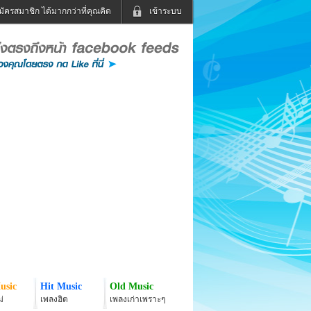
มัครสมาชิก ได้มากกว่าที่คุณคิด
เข้าระบบ
เข้าระบบด้วย User Kapook
ดูทีวี
ฟังวิทยุออนไลน์
Email
Glitter
Password
แม่และเด็ก
สัตว์เลี้ยง
่ง
ท่องเที่ยว
การศึกษา
เข้าระบบด้วย Facebook
Facebook
usic
Hit Music
Old Music
่
เพลงฮิต
เพลงเก่าเพราะๆ