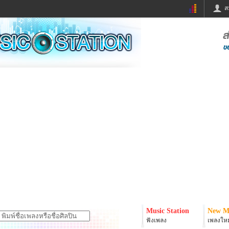
ส
ด่วน
ข่าวสั้น
ข่าวดารา
ร
หนังใหม่
ฟังเพลง
หมากรุกไทย
แชทหมากฮอส
จหวย
ผู้หญิง
แต่งงาน
ง
ทำนายฝัน
สุขภาพ
ย
ผลบอล
บ้านและการตกแต
ิมแวะพัก
กลอน
iCare
onary
เช็คความเร็วเน็ต
iPhone
er
อินสตาแกรมดารา
MSN
Music Station
New M
ฟังเพลง
เพลงใหม