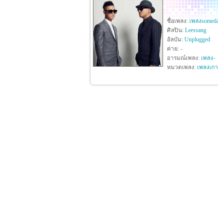
ชื่อเพลง:
เพลงsomed
ศิลปิน:
Leessang
อัลบัม:
Unplugged
ค่าย:
-
อารมณ์เพลง:
เพลง-
หมวดเพลง:
เพลงเกา