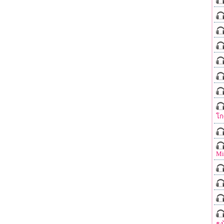
โก
Mi
ธง