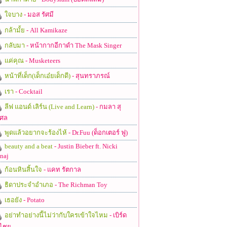
ใจบาง
- มอส รัศมี
กล้ามั้ย
- All Kamikaze
กลับมา
- หน้ากากอีกาดำ The Mask Singer
แค่คุณ
- Musketeers
หน้าที่เด็ก(เด็กเอ๋ยเด็กดี)
- สุนทราภรณ์
เรา
- Cocktail
ลีฟ แอนด์ เลิร์น (Live and Learn)
- กมลา สุ
ศล
พูดแล้วอยากจะร้องไห้
- Dr.Fuu (ด็อกเตอร์ ฟู)
beauty and a beat
- Justin Bieber ft. Nicki
naj
ก้อนหินสิ้นใจ
- แคท รัตกาล
ธิดาประจําอําเภอ
- The Richman Toy
เธอยัง
- Potato
อย่าทำอย่างนี้ไม่ว่ากับใครเข้าใจไหม
- เบิร์ด
ไชย