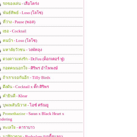
รถของเล่น
- เสือโคร่ง
พันธ์ทิพย์
- Loso (โลโซ)
ที่ว่าง
- Pause (พอส)
เธอ
- Cocktail
คนบ้า
- Loso (โลโซ)
มหาลัยวัวชน
- วงพัทลุง
ดวงดาวแห่งรัก
- Dr.Fuu (ด็อกเตอร์ ฟู)
กอดคนนอกใจ
- ศิริพร อำไพพงษ์
ถ้าเราเจอกันอีก
- Tilly Birds
ดึงดัน
- Cocktail x ตั๊ก ศิริพร
คำยินดี
- Klear
บุพเพสันนิวาส
- ไอซ์ ศรัณยู
Promethazine
- Saran x Black Heart x
ndering
ทะเลใจ
- คาราบาว
นาฬิกาตาย
- Bodyslam (บอดี้สแลม)