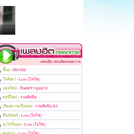
เพลงฮิต เพลงฮิตตลอดกาล
ขี้แง
- PROXIE
ใจสั่งมา
- Loso (โลโซ)
แผลใหม่
- จินตหรา พูนลาภ
พรปีใหม่
- รวมศิลปิน
เรียงความเรื่องแม่
- รวมศิลปิน RS
คืนจันทร์
- Loso (โลโซ)
อะไรก็ยอม
- Loso (โลโซ)
ซมซาน
- Loso (โลโซ)