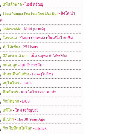
แพ้แล้วพาล
- ไอซ์ ศรัณยู
I Just Wanna Pen Fan You Dai Bor
- สิงโต นำ
ชค
unloveable
- Mild (มายด์)
ใครหนอ
- ปัทมา ปานทอง-เป็นหนึ่ง ไชยชิต
ทำได้เพียง
- 25 Hours
สิลืมเขาแล้วล่ะ
- เน็ค นฤพล ft. WanMai
กล่อมลูก
- สุนารี ราชสีมา
ฝนตกที่หน้าต่าง
- Loso (โลโซ)
อยู่ไม่ไหว
- Justin
คืนจันทร์
- เสก โลโซ Feat. มาช่า
รักมักยาก
- BUS
แพ้ใจ
- ใหม่ เจริญปุระ
อ๊ะป่าว
- The 38 Years Ago
รักเมียที่สุดในโลก
- Illslick