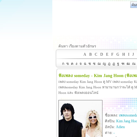
ค้นหา เรียงตามตัวอักษร
A
B
C
D
E
F
G
H
I
J
ก
ข
ค
ง
จ
ฉ
ช
ซ
ฌ
ญ
ฎ
ฏ
ฐ
ฑ
ฒ
ณ
ฟังเพลง someday - Kim Jang Hoon
(ฟังเ
เพลง someday Kim Jang Hoon ดู MV เพลง someday K
เพลงsomeday Kim Jang Hoon หามานานกว่าจะได้ ดู MV เ
Hoon และ ฟังเพลงออนไลน์
ชื่อเพลง:
เพลงsomed
ศิลปิน:
Kim Jang Ho
อัลบัม:
Adieu
ค่าย:
-