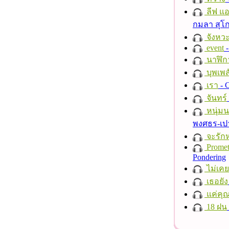
ลีฟ แอน
กมลา สุโ
จังหวะ
event
-
นาฬิก
บุพเพส
เรา
- C
จันทร์
หนุ่ม
พงศธร-เป
จะรักห
Promet
Pondering
ไม่เคย
เธอยัง
แค่คุ
18 ฝน