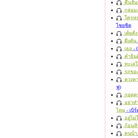
คืนจัน
กล่อม
ใครห
ไชยชิต
เต้ยสั่
ดึงดัน
เธอ
- 
คำยินด
ทะเลใ
รถของ
ดวงดา
ฟู)
กอดค
อย่าทำ
ไหม
- เบิ
อยู่ไม
ก้อนหิ
คนบ้า