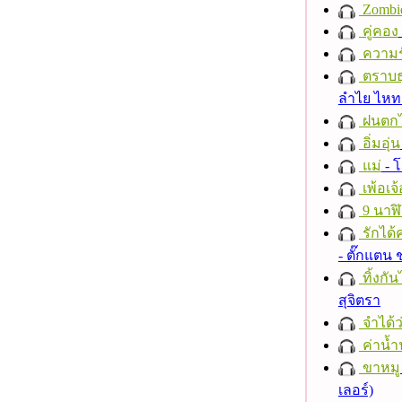
Zombi
คู่คอง
ความร
ตราบธุ
ลำไย ไห
ฝนตก
อิ่มอุ่น
แม่
- 
เพ้อเจ้
9 นาฬ
รักได้
- ตั๊กแตน
ทิ้งกั
สุจิตรา
จำได้ว
ค่าน้
ขาหมู
เลอร์)