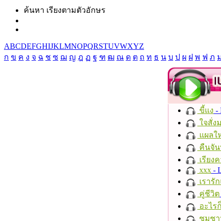
ค้นหา เรียงตามตัวอักษร
A
B
C
D
E
F
G
H
I
J
K
L
M
N
O
P
Q
R
S
T
U
V
W
X
Y
Z
ก
ข
ค
ง
จ
ฉ
ช
ซ
ฌ
ญ
ฎ
ฏ
ฐ
ฑ
ฒ
ณ
ด
ต
ถ
ท
ธ
น
บ
ป
ผ
ฝ
พ
ฟ
ภ
ขี้แง
-
ใจสั่ง
แผลให
คืนจัน
เรียงค
xxx
- 
เรารัก
คู่ชีวิต
อะไรก
ซมซา