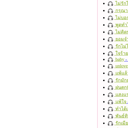
ไม่รักไ
กรุณาฟ
ไม่บอ
พูดทำ
ไม่คิ
ยอมจำ
รักไม่
ใจร้าย
baby
- 
unlove
แพ้แล
รักมัก
ฝนตกที
แสงแ
แพ้ใจ
ทำได้เ
พันธ์ทิ
รักเมี