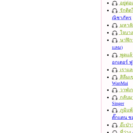
อยู่ต่
รักติด
ณิชาภัทร
มหาลั
ใจบาง
นาฬิก
แลม)
พูดแล้
อกเตอร์ ฟู
เราแล
สิลืมเ
WanMai
วาฬเกย
กลับม
Singer
ภูมิแพ
ตั๊กแตน 
อ๊ะป่า
ที่ว่าง