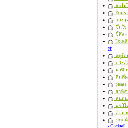
ลบไม่ไ
รักแร
แสงสุ
ขึ้นใจ
ขี้หึง
- 
ใจเหลื
ฟู)
ฤดูร้อ
ภวังค์
นาฬิก
คืนที่
please
สาหัส
หนอนผี
พรปีให
คิดมา
งานเต้
- Cocktail