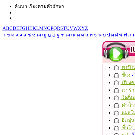
ค้นหา เรียงตามตัวอักษร
A
B
C
D
E
F
G
H
I
J
K
L
M
N
O
P
Q
R
S
T
U
V
W
X
Y
Z
ก
ข
ค
ง
จ
ฉ
ช
ซ
ฌ
ญ
ฎ
ฏ
ฐ
ฑ
ฒ
ณ
ด
ต
ถ
ท
ธ
น
บ
ป
ผ
ฝ
พ
ฟ
ภ
พรปีให
ขี้แง
-
เรียงค
เรารัก
ใจสั่ง
ค่าน้
แผลให
อิ่มอุ่น
ขึ้นใจ