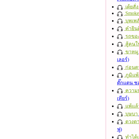
เต้ยสั่
Smoke
บุพเพส
คำยินด
รถของ
สู้คน
ขาหมู
เลอร์)
ก่อนต
ภูมิแพ
ตั๊กแตน 
ความ
เทียร์)
แพ้แล
บุษบา
ดวงดา
ฟู)
ทำได้เ