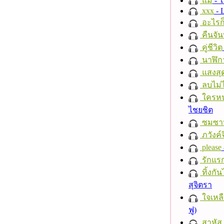
แม่
- 
xxx
- 
อะไรก
คืนจัน
คู่ชีวิต
นาฬิก
แสงสุ
ลบไม่ไ
ใครห
ไชยชิต
ซมซา
ภวังค์
please
รักแร
ทิ้งกั
สุจิตรา
ใจเหลื
ฟู)
สาหัส