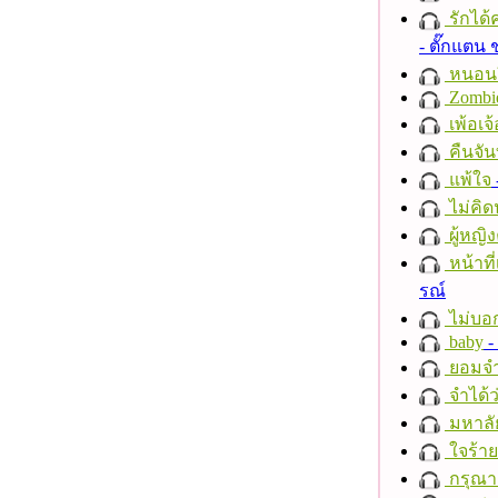
รักได้
- ตั๊กแตน
หนอนผี
Zombi
เพ้อเจ้
คืนจัน
แพ้ใจ
ไม่คิ
ผู้หญิง
หน้าที่
รณ์
ไม่บอ
baby
- 
ยอมจำ
จำได้ว
มหาลั
ใจร้าย
กรุณาฟ