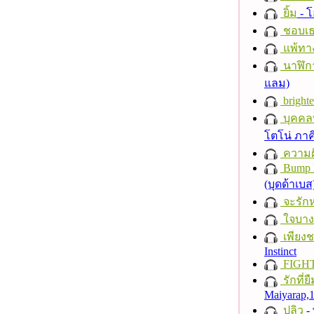
ยิ้ม
- โ
ชอบเธ
แพ้ทา
นาฬิก
แลม)
brighte
บุคคลท
โตโน่ ภาค
ความฝั
Bump 
(บุดด้าเบส
จะรักห
ใจบาง
เพียงชา
Instinct
FIGH
รักที่ย
Maiyarap
ปลิว
-