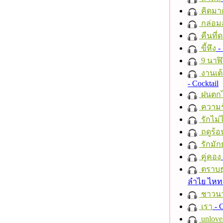
คิดมา
กล่อม
คืนที่
ขี้หึง
- 
9 นาฬ
งานเต้
- Cocktail
ฝนตก
ความร
รักไม่
ฤดูร้อ
รักมัก
คู่คอง
ตราบธุ
ลำไย ไห
ชาวนาก
เรา
- C
unlove