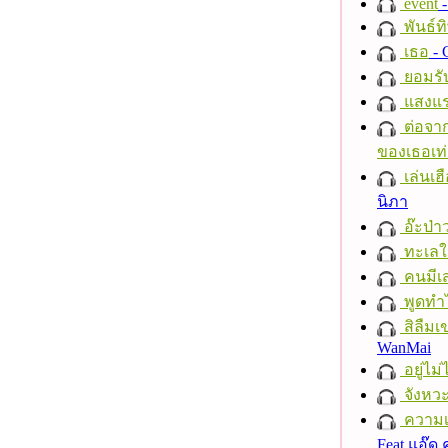
event
-
พันธ์ทิ
เธอ
- 
ยอมรั
แสงแ
ต่อจาก
ของเธอเท่
เล่นเฮ
นิภา
อ๊ะป่า
ทะเลใ
คนมีเส
พูดทำ
สิลืมเ
WanMai
อยู่ไม
จังหวะ
ความเช
Feat.แอ๊ด