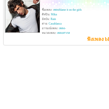
ชื่อเพลง:
เพลงblame it on the girls
ศิลปิน:
Mika
อัลบัม:
Rain
ค่าย:
Casablanca
อารมณ์เพลง:
เพลง-
หมวดเพลง:
เพลงสากล
ฟังเพลง bl