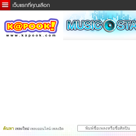
ข่าวด่วน
ละคร
เกม
ตรวจหวย
ดูดวง
ผู้ชาย
แวะชิมแวะพัก
dictionary
Twitter
ค้นหา
เพลงใหม่
เพลงออนไลน์ เพลงฮิต