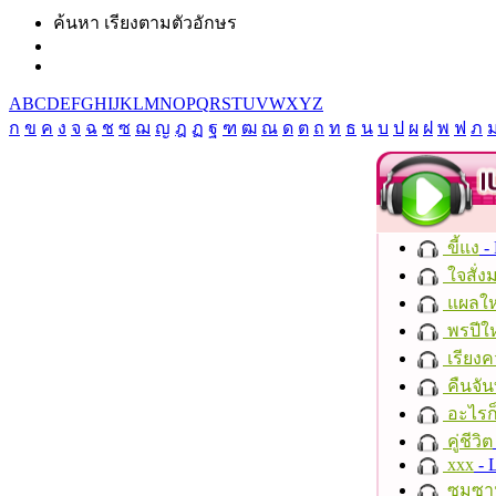
ค้นหา เรียงตามตัวอักษร
A
B
C
D
E
F
G
H
I
J
K
L
M
N
O
P
Q
R
S
T
U
V
W
X
Y
Z
ก
ข
ค
ง
จ
ฉ
ช
ซ
ฌ
ญ
ฎ
ฏ
ฐ
ฑ
ฒ
ณ
ด
ต
ถ
ท
ธ
น
บ
ป
ผ
ฝ
พ
ฟ
ภ
ขี้แง
-
ใจสั่ง
แผลให
พรปีให
เรียงค
คืนจัน
อะไรก
คู่ชีวิต
xxx
- 
ซมซา