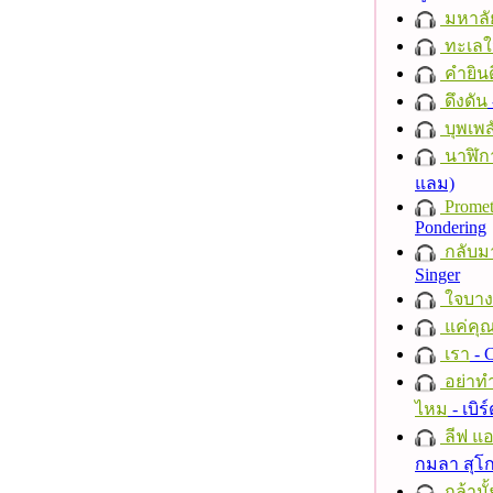
มหาลั
ทะเลใ
คำยินด
ดึงดัน
บุพเพส
นาฬิก
แลม)
Promet
Pondering
กลับม
Singer
ใจบาง
แค่คุ
เรา
- C
อย่าทำ
ไหม
- เบิ
ลีฟ แอน
กมลา สุโ
กล้ามั้