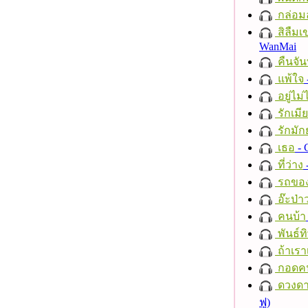
กล่อม
สิลืมเ
WanMai
คืนจัน
แพ้ใจ
อยู่ไม
รักเมี
รักมัก
เธอ
- 
ที่ว่าง
รถของ
อ๊ะป่า
คนบ้า
พันธ์ทิ
ถ้าเรา
กอดค
ดวงดา
ฟู)