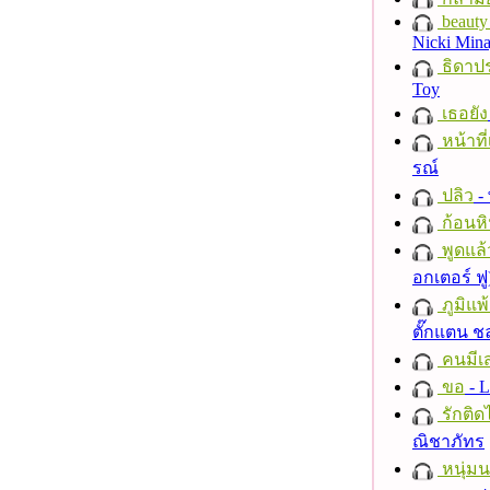
beauty 
Nicki Mina
ธิดาปร
Toy
เธอยัง
หน้าที่
รณ์
ปลิว
-
ก้อนหิ
พูดแล้
อกเตอร์ ฟู
ภูมิแพ
ตั๊กแตน 
คนมีเส
ขอ
- L
รักติด
ณิชาภัทร
หนุ่ม