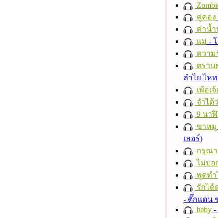
Zombi
คู่คอง
ค่าน้
แม่
- 
ความร
ตราบธุ
ลำไย ไห
เพ้อเจ้
จำได้ว
9 นาฬ
ขาหมู
เลอร์)
กรุณาฟ
ไม่บอ
พูดทำ
รักได้
- ตั๊กแตน
baby
- 