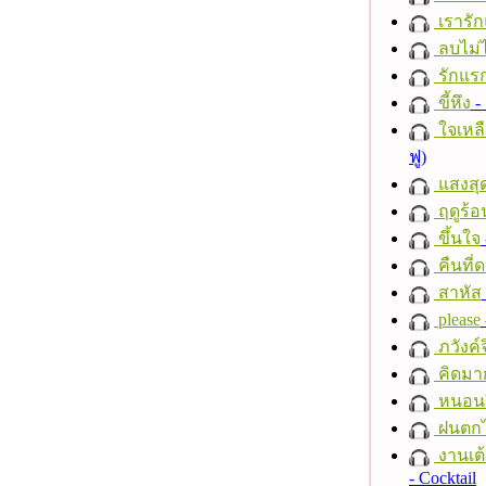
เรารัก
ลบไม่ไ
รักแร
ขี้หึง
- 
ใจเหลื
ฟู)
แสงสุ
ฤดูร้อ
ขึ้นใจ
คืนที่
สาหัส
please
ภวังค์
คิดมา
หนอนผี
ฝนตก
งานเต้
- Cocktail