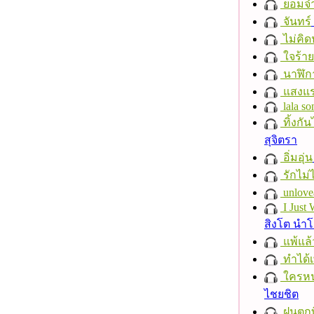
ยอมจำ
จันทร์
ไม่คิ
ใจร้าย
นาฬิก
แสงแ
lala so
ทิ้งกั
สุจิตรา
อิ่มอุ่น
รักไม่
unlove
I Just
สิงโต นำ
แพ้แล
ทำได้เ
ใครห
ไชยชิต
ฝนตกที