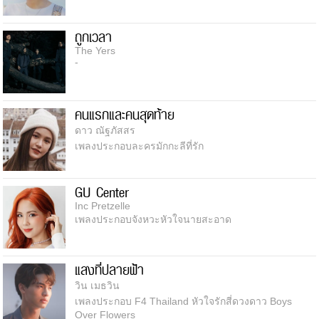
ถูกเวลา
The Yers
-
คนแรกและคนสุดท้าย
ดาว ณัฐภัสสร
เพลงประกอบละครมักกะลีที่รัก
GU Center
Inc Pretzelle
เพลงประกอบจังหวะหัวใจนายสะอาด
แสงที่ปลายฟ้า
วิน เมธวิน
เพลงประกอบ F4 Thailand หัวใจรักสี่ดวงดาว Boys
Over Flowers