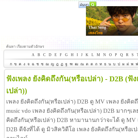
Thai Song
เพลงไทย
ค้นหา เรียงตามตัวอักษร
A
B
C
D
E
F
G
H
I
J
K
L
M
N
O
P
Q
R
S
ก
ข
ค
ง
จ
ฉ
ช
ซ
ฌ
ญ
ฎ
ฏ
ฐ
ฑ
ฒ
ณ
ด
ต
ถ
ท
ธ
น
บ
ป
ผ
ฝ
พ
ฟังเพลง ยังคิดถึงกัน(หรือเปล่า) - D2B
(ฟัง
เปล่า))
เพลง ยังคิดถึงกัน(หรือเปล่า) D2B ดู MV เพลง ยังคิด
music vdo เพลง ยังคิดถึงกัน(หรือเปล่า) D2B มากๆเ
คิดถึงกัน(หรือเปล่า) D2B หามานานกว่าจะได้ ดู MV เ
D2B ดีจังที่ได้ ดู มิวสิควิดีโอ เพลง ยังคิดถึงกัน(หรื