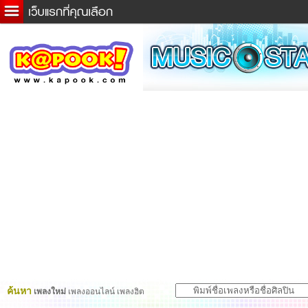
ข่าวด่วน
ละคร
เกม
ตรวจหวย
ดูดวง
ผู้ชาย
แวะชิมแวะพัก
dictionary
Twitter
ค้นหา
เพลงใหม่
เพลงออนไลน์ เพลงฮิต