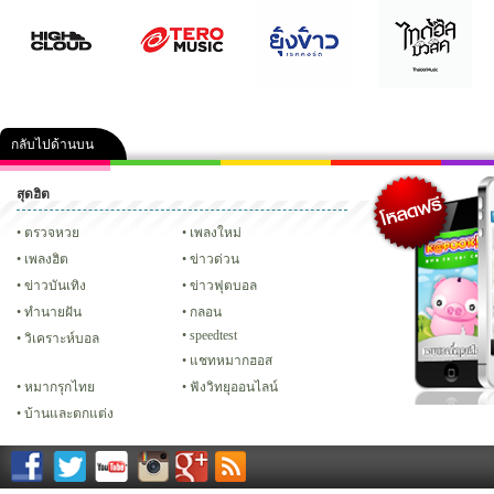
กลับไปด้านบน
สุดฮิต
คลิป
ภาพ
ปฏิทิน 2556
เฟซบุ๊ก
ทวิต
Glitter
ตรวจหวย
เพลงใหม่
เพลงฮิต
ข่าวด่วน
ข่าวบันเทิง
ข่าวฟุตบอล
ทํานายฝัน
กลอน
speedtest
วิเคราะห์บอล
แชทหมากฮอส
หมากรุกไทย
ฟังวิทยุออนไลน์
บ้านและตกแต่ง