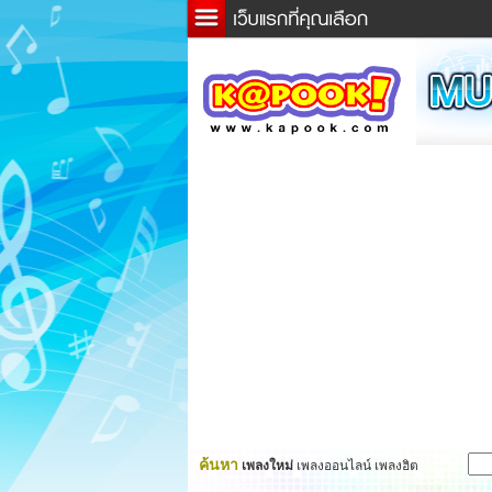
ข่าว
ละค
เกม
ตรว
ดูดว
ผู้ชา
แวะช
dicti
Twitt
ค้นหา
เพลงใหม่
เพลงออนไลน์ เพลงฮิต