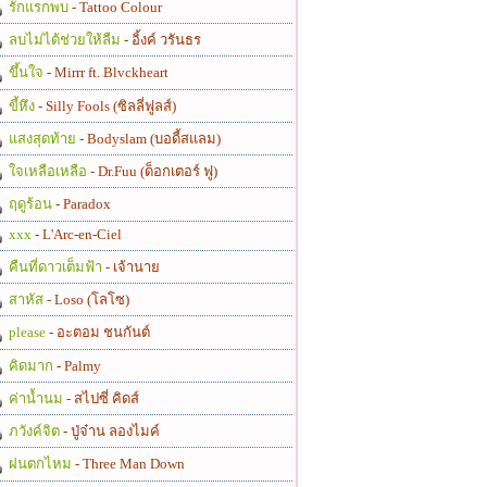
รักแรกพบ
- Tattoo Colour
ลบไม่ได้ช่วยให้ลืม
- อิ้งค์ วรันธร
ขึ้นใจ
- Mirrr ft. Blvckheart
ขี้หึง
- Silly Fools (ซิลลี่ฟูลส์)
แสงสุดท้าย
- Bodyslam (บอดี้สแลม)
ใจเหลือเหลือ
- Dr.Fuu (ด็อกเตอร์ ฟู)
ฤดูร้อน
- Paradox
xxx
- L'Arc-en-Ciel
คืนที่ดาวเต็มฟ้า
- เจ้านาย
สาหัส
- Loso (โลโซ)
please
- อะตอม ชนกันต์
คิดมาก
- Palmy
ค่าน้ำนม
- สไปซี่ คิดส์
ภวังค์จิต
- ปู่จ๋าน ลองไมค์
ฝนตกไหม
- Three Man Down