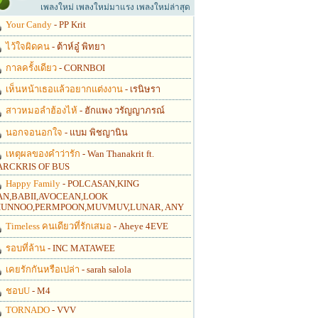
เพลงใหม่ เพลงใหม่มาแรง เพลงใหม่ล่าสุด
Your Candy
- PP Krit
ไว้ใจผิดคน
- ต้าห์อู๋ พิทยา
กาลครั้งเดียว
- CORNBOI
เห็นหน้าเธอแล้วอยากแต่งงาน
- เรนิษรา
สาวหมอลำฮ้องไห้
- ฮักแพง วรัญญาภรณ์
นอกจอนอกใจ
- แบม พิชญานิน
เหตุผลของคำว่ารัก
- Wan Thanakrit ft.
RCKRIS OF BUS
Happy Family
- POLCASAN,KING
N,BABII,AVOCEAN,LOOK
UNNOO,PERMPOON,MUVMUV,LUNAR, ANY
Timeless คนเดียวที่รักเสมอ
- Aheye 4EVE
รอบที่ล้าน
- INC MATAWEE
เคยรักกันหรือเปล่า
- sarah salola
ชอบU
- M4
TORNADO
- VVV