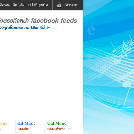
มัครสมาชิก ได้มากกว่าที่คุณคิด
เข้าระบบ
เข้าระบบด้วย User Kapook
ดูทีวี
ฟังวิทยุออนไลน์
Email
Glitter
Password
แม่และเด็ก
สัตว์เลี้ยง
่ง
ท่องเที่ยว
การศึกษา
เข้าระบบด้วย Facebook
Facebook
usic
Hit Music
Old Music
่
เพลงฮิต
เพลงเก่าเพราะๆ