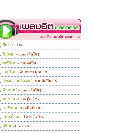
เพลงฮิต เพลงฮิตตลอดกาล
ขี้แง
- PROXIE
ใจสั่งมา
- Loso (โลโซ)
พรปีใหม่
- รวมศิลปิน
แผลใหม่
- จินตหรา พูนลาภ
เรียงความเรื่องแม่
- รวมศิลปิน RS
คืนจันทร์
- Loso (โลโซ)
ซมซาน
- Loso (โลโซ)
เรารักแม่
- รวมศิลปิน RS
อะไรก็ยอม
- Loso (โลโซ)
คู่ชีวิต
- Cocktail