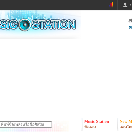
ส
ด่วน
ข่าวสั้น
ข่าวดารา
ร
หนังใหม่
ฟังเพลง
หมากรุกไทย
แชทหมากฮอส
จหวย
ผู้หญิง
แต่งงาน
ง
ทำนายฝัน
สุขภาพ
ย
ผลบอล
บ้านและการตกแต
ิมแวะพัก
กลอน
iCare
onary
เช็คความเร็วเน็ต
iPhone
er
อินสตาแกรมดารา
MSN
Music Station
New M
ฟังเพลง
เพลงใหม