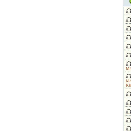
MA
MA
KH