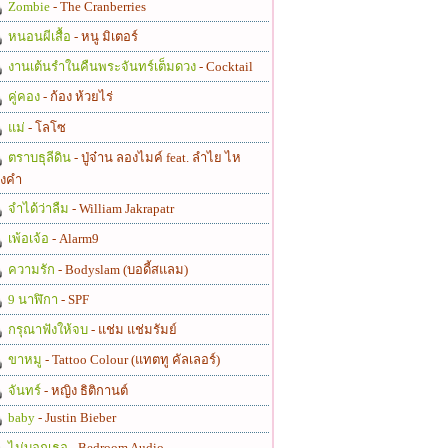
Zombie
- The Cranberries
หนอนผีเสื้อ
- หนู มิเตอร์
งานเต้นรำในคืนพระจันทร์เต็มดวง
- Cocktail
คู่คอง
- ก้อง ห้วยไร่
แม่
- โลโซ
ตราบธุลีดิน
- ปู่จ๋าน ลองไมค์ feat. ลำไย ไห
งคำ
จำได้ว่าลืม
- William Jakrapatr
เพ้อเจ้อ
- Alarm9
ความรัก
- Bodyslam (บอดี้สแลม)
9 นาฬิกา
- SPF
กรุณาฟังให้จบ
- แช่ม แช่มรัมย์
ขาหมู
- Tattoo Colour (แทตทู คัลเลอร์)
จันทร์
- หญิง ธิติกานต์
baby
- Justin Bieber
ไม่บอกเธอ
- Bedroom Audio