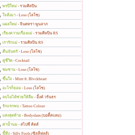
พรปีใหม่
- รวมศิลปิน
ใจสั่งมา
- Loso (โลโซ)
แผลใหม่
- จินตหรา พูนลาภ
เรียงความเรื่องแม่
- รวมศิลปิน RS
เรารักแม่
- รวมศิลปิน RS
คืนจันทร์
- Loso (โลโซ)
คู่ชีวิต
- Cocktail
ซมซาน
- Loso (โลโซ)
ขึ้นใจ
- Mirrr ft. Blvckheart
อะไรก็ยอม
- Loso (โลโซ)
ลบไม่ได้ช่วยให้ลืม
- อิ้งค์ วรันธร
รักแรกพบ
- Tattoo Colour
แสงสุดท้าย
- Bodyslam (บอดี้สแลม)
ค่าน้ำนม
- สไปซี่ คิดส์
ขี้หึง
- Silly Fools (ซิลลี่ฟูลส์)