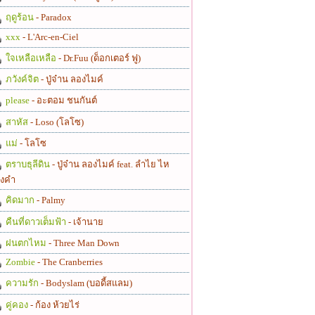
ฤดูร้อน
- Paradox
xxx
- L'Arc-en-Ciel
ใจเหลือเหลือ
- Dr.Fuu (ด็อกเตอร์ ฟู)
ภวังค์จิต
- ปู่จ๋าน ลองไมค์
please
- อะตอม ชนกันต์
สาหัส
- Loso (โลโซ)
แม่
- โลโซ
ตราบธุลีดิน
- ปู่จ๋าน ลองไมค์ feat. ลำไย ไห
งคำ
คิดมาก
- Palmy
คืนที่ดาวเต็มฟ้า
- เจ้านาย
ฝนตกไหม
- Three Man Down
Zombie
- The Cranberries
ความรัก
- Bodyslam (บอดี้สแลม)
คู่คอง
- ก้อง ห้วยไร่