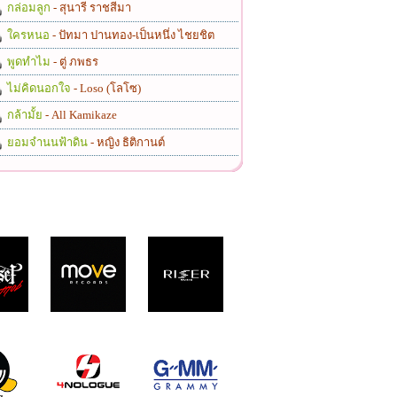
กล่อมลูก
- สุนารี ราชสีมา
ใครหนอ
- ปัทมา ปานทอง-เป็นหนึ่ง ไชยชิต
พูดทำไม
- ตู่ ภพธร
ไม่คิดนอกใจ
- Loso (โลโซ)
กล้ามั้ย
- All Kamikaze
ยอมจำนนฟ้าดิน
- หญิง ธิติกานต์