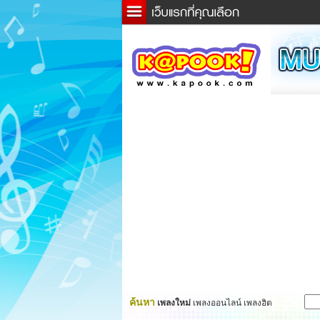
ข่าว
ละค
เกม
ตรว
ดูดว
ผู้ชา
แวะช
dicti
Twitt
ค้นหา
เพลงใหม่
เพลงออนไลน์ เพลงฮิต