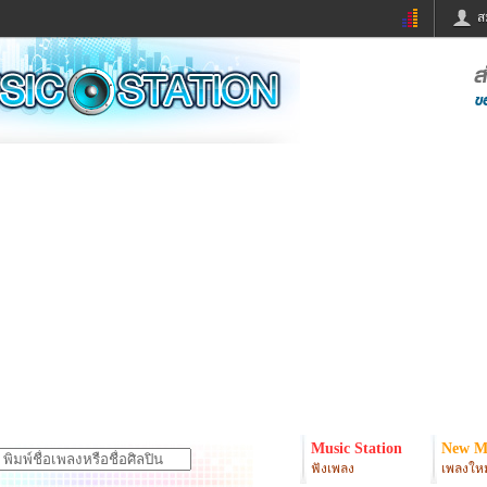
ส
ด่วน
ข่าวสั้น
ข่าวดารา
ร
หนังใหม่
ฟังเพลง
หมากรุกไทย
แชทหมากฮอส
จหวย
ผู้หญิง
แต่งงาน
ง
ทำนายฝัน
สุขภาพ
ย
ผลบอล
บ้านและการตกแต
ิมแวะพัก
กลอน
iCare
onary
เช็คความเร็วเน็ต
iPhone
er
อินสตาแกรมดารา
MSN
Music Station
New M
ฟังเพลง
เพลงใหม