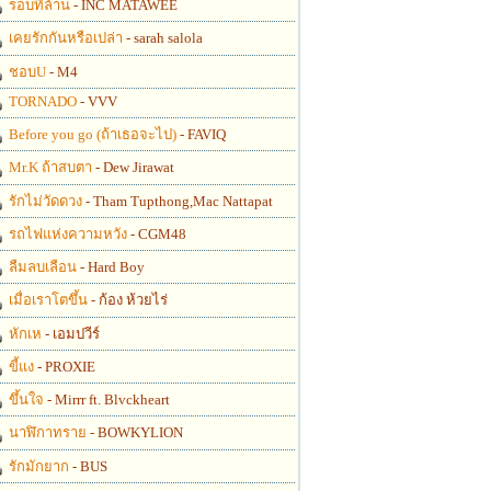
รอบที่ล้าน
- INC MATAWEE
เคยรักกันหรือเปล่า
- sarah salola
ชอบU
- M4
TORNADO
- VVV
Before you go (ถ้าเธอจะไป)
- FAVIQ
Mr.K ถ้าสบตา
- Dew Jirawat
รักไม่วัดดวง
- Tham Tupthong,Mac Nattapat
รถไฟแห่งความหวัง
- CGM48
ลืมลบเลือน
- Hard Boy
เมื่อเราโตขึ้น
- ก้อง ห้วยไร่
หักเห
- เอมปวีร์
ขี้แง
- PROXIE
ขึ้นใจ
- Mirrr ft. Blvckheart
นาฬิกาทราย
- BOWKYLION
รักมักยาก
- BUS