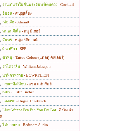
งานเต้นรำในคืนพระจันทร์เต็มดวง
- Cocktail
อิ่มอุ่น
- ศุ บุญเลี้ยง
เพ้อเจ้อ
- Alarm9
หนอนผีเสื้อ
- หนู มิเตอร์
จันทร์
- หญิง ธิติกานต์
9 นาฬิกา
- SPF
ขาหมู
- Tattoo Colour (แทตทู คัลเลอร์)
จำได้ว่าลืม
- William Jakrapatr
นาฬิกาทราย
- BOWKYLION
กรุณาฟังให้จบ
- แช่ม แช่มรัมย์
baby
- Justin Bieber
แสงแรก
- Ongsa Theethuch
I Just Wanna Pen Fan You Dai Bor
- สิงโต นำ
ค
ไม่บอกเธอ
- Bedroom Audio