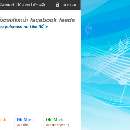
มัครสมาชิก ได้มากกว่าที่คุณคิด
เข้าระบบ
เข้าระบบด้วย User Kapook
ดูทีวี
ฟังวิทยุออนไลน์
Email
Glitter
Password
แม่และเด็ก
สัตว์เลี้ยง
่ง
ท่องเที่ยว
การศึกษา
เข้าระบบด้วย Facebook
Facebook
usic
Hit Music
Old Music
่
เพลงฮิต
เพลงเก่าเพราะๆ