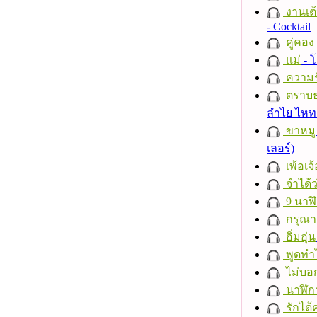
งานเต้
- Cocktail
คู่คอง
แม่
- 
ความร
ตราบธุ
ลำไย ไห
ขาหมู
เลอร์)
เพ้อเจ้
จำได้ว
9 นาฬ
กรุณาฟ
อิ่มอุ่น
พูดทำ
ไม่บอ
นาฬิก
รักได้