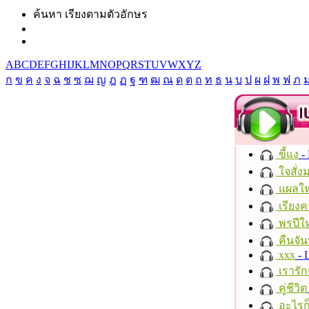
ค้นหา เรียงตามตัวอักษร
A
B
C
D
E
F
G
H
I
J
K
L
M
N
O
P
Q
R
S
T
U
V
W
X
Y
Z
ก
ข
ค
ง
จ
ฉ
ช
ซ
ฌ
ญ
ฎ
ฏ
ฐ
ฑ
ฒ
ณ
ด
ต
ถ
ท
ธ
น
บ
ป
ผ
ฝ
พ
ฟ
ภ
ขี้แง
-
ใจสั่ง
แผลให
เรียงค
พรปีให
คืนจัน
xxx
- 
เรารัก
คู่ชีวิต
อะไรก