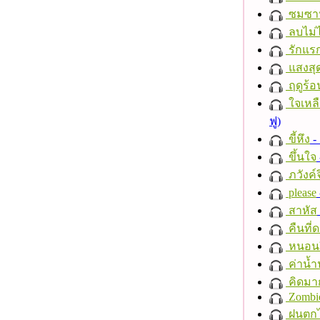
ซมซา
ลบไม่ไ
รักแร
แสงสุ
ฤดูร้อ
ใจเหลื
ฟู)
ขี้หึง
- 
ขึ้นใจ
ภวังค์
please
สาหัส
คืนที่
หนอนผี
ค่าน้
คิดมา
Zombi
ฝนตก