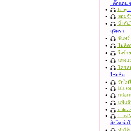
- ตั๊กแตน
baby
- 
ยอมจำ
ทิ้งกั
สุจิตรา
จันทร์
ไม่คิ
ใจร้าย
แสงแ
ใครห
ไชยชิต
รักไม่
lala so
กล่อม
แพ้แล
unlove
I Just
สิงโต นำ
ทำได้เ