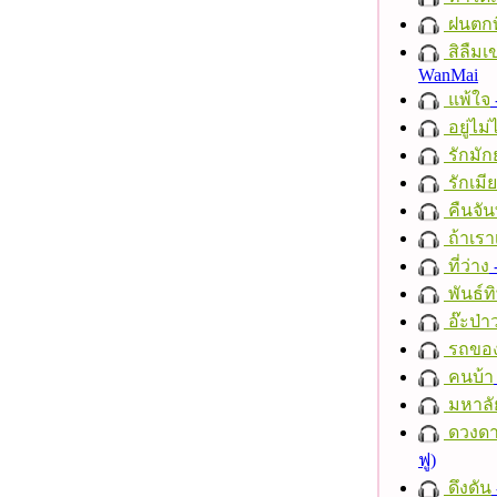
ฝนตกที
สิลืมเ
WanMai
แพ้ใจ
อยู่ไม
รักมัก
รักเมี
คืนจัน
ถ้าเรา
ที่ว่าง
พันธ์ทิ
อ๊ะป่า
รถของ
คนบ้า
มหาลั
ดวงดา
ฟู)
ดึงดัน