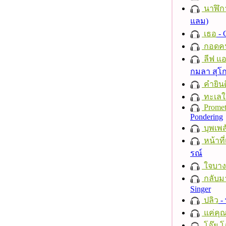
นาฬิก
แลม)
เธอ
- 
กอดค
ลีฟ แอน
กมลา สุโ
คำยินด
ทะเลใ
Promet
Pondering
บุพเพส
หน้าที่
รณ์
ใจบาง
กลับม
Singer
ปลิว
-
แค่คุ
โอ๊ย โ