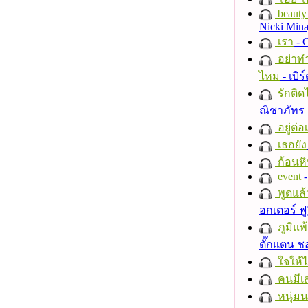
beauty 
Nicki Mina
เรา
- C
อย่าทำ
ไหม
- เบิ
รักติด
ณิชาภัทร
อยู่ต่
เธอยัง
ก้อนหิ
event
-
พูดแล้
อกเตอร์ ฟู
ภูมิแพ
ตั๊กแตน 
ใจให้
คนมีเส
หนุ่ม