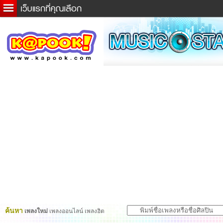
ข่าวด่วน
ละคร
เกม
ตรวจหวย
ดูดวง
ผู้ชาย
แวะชิมแวะพัก
dictionary
Twitter
ค้นหา
เพลงใหม่
เพลงออนไลน์ เพลงฮิต