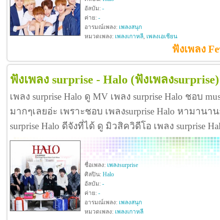
อัลบัม:
-
ค่าย:
-
อารมณ์เพลง:
เพลงสนุก
หมวดเพลง:
เพลงเกาหลี
,
เพลงเอเชียน
ฟังเพลง Fe
ฟังเพลง surprise - Halo
(ฟังเพลงsurprise)
เพลง surprise Halo ดู MV เพลง surprise Halo ชอบ mus
มากๆเลยอ่ะ เพราะชอบ เพลงsurprise Halo หามานานก
surprise Halo ดีจังที่ได้ ดู มิวสิควิดีโอ เพลง surpris
ชื่อเพลง:
เพลงsurprise
ศิลปิน:
Halo
อัลบัม:
-
ค่าย:
-
อารมณ์เพลง:
เพลงสนุก
หมวดเพลง:
เพลงเกาหลี