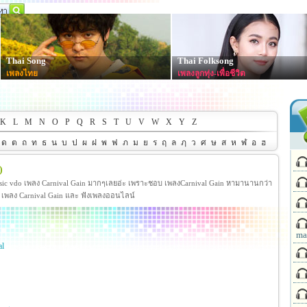
Thai Song
Thai Folksong
เพลงไทย
เพลงลูกทุ่ง-เพื่อชีวิต
K
L
M
N
O
P
Q
R
S
T
U
V
W
X
Y
Z
ด
ต
ถ
ท
ธ
น
บ
ป
ผ
ฝ
พ
ฟ
ภ
ม
ย
ร
ฤ
ล
ฦ
ว
ศ
ษ
ส
ห
ฬ
อ
ฮ
)
usic vdo เพลง Carnival Gain มากๆเลยอ่ะ เพราะชอบ เพลงCarnival Gain หามานานกว่า
ดีโอ เพลง Carnival Gain และ ฟังเพลงออนไลน์
ma
al