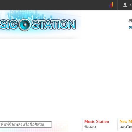
ส
ด่วน
ข่าวสั้น
ข่าวดารา
ร
หนังใหม่
ฟังเพลง
หมากรุกไทย
แชทหมากฮอส
จหวย
ผู้หญิง
แต่งงาน
ง
ทำนายฝัน
สุขภาพ
ย
ผลบอล
บ้านและการตกแต
ิมแวะพัก
กลอน
iCare
onary
เช็คความเร็วเน็ต
iPhone
er
อินสตาแกรมดารา
MSN
Music Station
New M
ฟังเพลง
เพลงใหม