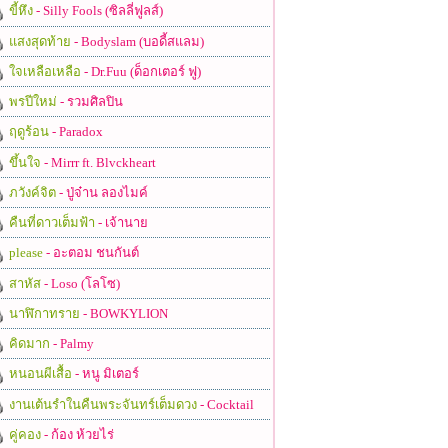
ขี้หึง
- Silly Fools (ซิลลี่ฟูลส์)
แสงสุดท้าย
- Bodyslam (บอดี้สแลม)
ใจเหลือเหลือ
- Dr.Fuu (ด็อกเตอร์ ฟู)
พรปีใหม่
- รวมศิลปิน
ฤดูร้อน
- Paradox
ขึ้นใจ
- Mirrr ft. Blvckheart
ภวังค์จิต
- ปู่จ๋าน ลองไมค์
คืนที่ดาวเต็มฟ้า
- เจ้านาย
please
- อะตอม ชนกันต์
สาหัส
- Loso (โลโซ)
นาฬิกาทราย
- BOWKYLION
คิดมาก
- Palmy
หนอนผีเสื้อ
- หนู มิเตอร์
งานเต้นรำในคืนพระจันทร์เต็มดวง
- Cocktail
คู่คอง
- ก้อง ห้วยไร่