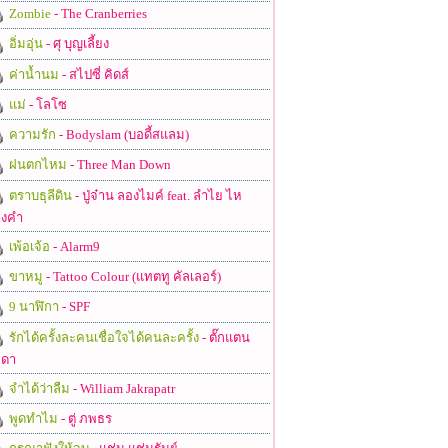
Zombie
- The Cranberries
อิ่มอุ่น
- ศุ บุญเลี้ยง
ค่าน้ำนม
- สไปซี่ คิดส์
แม่
- โลโซ
ความรัก
- Bodyslam (บอดี้สแลม)
ฝนตกไหม
- Three Man Down
ตราบธุลีดิน
- ปู่จ๋าน ลองไมค์ feat. ลำไย ไห
งคำ
เพ้อเจ้อ
- Alarm9
ขาหมู
- Tattoo Colour (แทตทู คัลเลอร์)
9 นาฬิกา
- SPF
รักได้ครั้งละคนเชื่อใจได้คนละครั้ง
- ตั๊กแตน
ดา
จำได้ว่าลืม
- William Jakrapatr
พูดทำไม
- ตู่ ภพธร