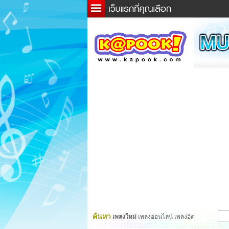
ข่าว
ละค
เกม
ตรว
ดูดว
ผู้ชา
แวะช
dicti
Twitt
ค้นหา
เพลงใหม่
เพลงออนไลน์ เพลงฮิต