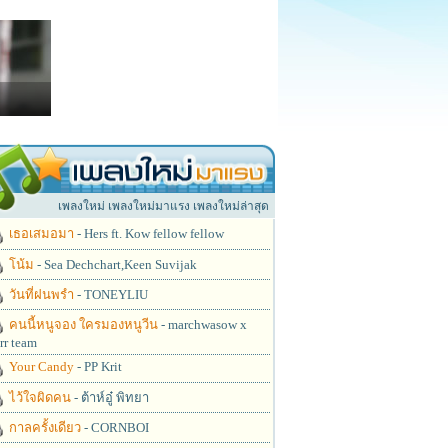
เพลงใหม่ เพลงใหม่มาแรง เพลงใหม่ล่าสุด
เธอเสมอมา
- Hers ft. Kow fellow fellow
โน้ม
- Sea Dechchart,Keen Suvijak
วันที่ฝนพรำ
- TONEYLIU
คนนี้หนูจอง ใครมองหนูวีน
- marchwasow x
rr team
Your Candy
- PP Krit
ไว้ใจผิดคน
- ต้าห์อู๋ พิทยา
กาลครั้งเดียว
- CORNBOI