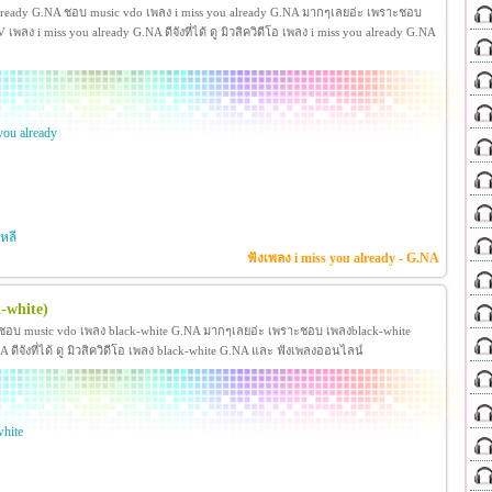
 already G.NA ชอบ music vdo เพลง i miss you already G.NA มากๆเลยอ่ะ เพราะชอบ
ลง i miss you already G.NA ดีจังที่ได้ ดู มิวสิควิดีโอ เพลง i miss you already G.NA
you already
หลี
ฟังเพลง i miss you already - G.NA
-white)
 ชอบ music vdo เพลง black-white G.NA มากๆเลยอ่ะ เพราะชอบ เพลงblack-white
ีจังที่ได้ ดู มิวสิควิดีโอ เพลง black-white G.NA และ ฟังเพลงออนไลน์
hite