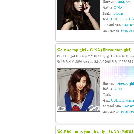
ชื่อเพลง:
เพลง2hot
ศิลปิน:
G.NA
อัลบัม:
Bloom
ค่าย:
CUBE Entertai
อารมณ์เพลง:
เพลงสน
หมวดเพลง:
เพลงเกา
ฟังเพลง top girl - G.NA
(ฟังเพลงtop girl)
เพลง top girl G.NA ดู MV เพลง top girl G.NA ชอบ m
จะได้ ดู MV เพลง top girl G.NA ดีจังที่ได้ ดู มิวสิควิ
ชื่อเพลง:
เพลงtop girl
ศิลปิน:
G.NA
อัลบัม:
-
ค่าย:
CUBE Entertai
อารมณ์เพลง:
เพลงสน
หมวดเพลง:
เพลงเกา
ฟังเพลง i miss you already - G.NA
(ฟังเพล