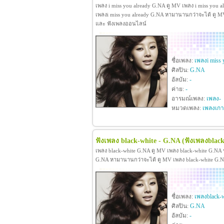
เพลง i miss you already G.NA ดู MV เพลง i miss you
เพลงi miss you already G.NA หามานานกว่าจะได้ ดู MV เพ
และ ฟังเพลงออนไลน์
ชื่อเพลง:
เพลงi miss 
ศิลปิน:
G.NA
อัลบัม:
-
ค่าย:
-
อารมณ์เพลง:
เพลง-
หมวดเพลง:
เพลงเกา
ฟังเพลง black-white - G.NA
(ฟังเพลงblack
เพลง black-white G.NA ดู MV เพลง black-white G.NA
G.NA หามานานกว่าจะได้ ดู MV เพลง black-white G.NA ด
ชื่อเพลง:
เพลงblack-w
ศิลปิน:
G.NA
อัลบัม:
-