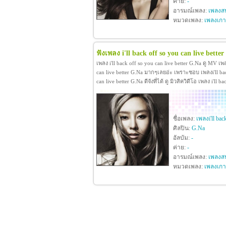
ค่าย:
-
อารมณ์เพลง:
เพลงสน
หมวดเพลง:
เพลงเกา
ฟังเพลง i'll back off so you can live better
เพลง i'll back off so you can live better G.Na ดู MV เพ
can live better G.Na มากๆเลยอ่ะ เพราะชอบ เพลงi'll bac
can live better G.Na ดีจังที่ได้ ดู มิวสิควิดีโอ เพลง i'l
ชื่อเพลง:
เพลงi'll back
ศิลปิน:
G.Na
อัลบัม:
-
ค่าย:
-
อารมณ์เพลง:
เพลงสน
หมวดเพลง:
เพลงเกา