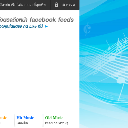
มัครสมาชิก ได้มากกว่าที่คุณคิด
เข้าระบบ
เข้าระบบด้วย User Kapook
ดูทีวี
ฟังวิทยุออนไลน์
Email
Glitter
Password
แม่และเด็ก
สัตว์เลี้ยง
่ง
ท่องเที่ยว
การศึกษา
เข้าระบบด้วย Facebook
Facebook
usic
Hit Music
Old Music
่
เพลงฮิต
เพลงเก่าเพราะๆ