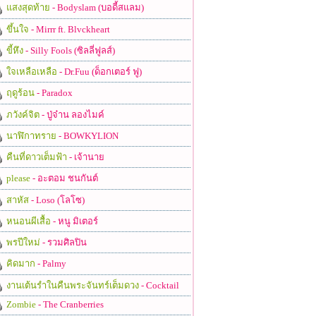
แสงสุดท้าย
- Bodyslam (บอดี้สแลม)
ขึ้นใจ
- Mirrr ft. Blvckheart
ขี้หึง
- Silly Fools (ซิลลี่ฟูลส์)
ใจเหลือเหลือ
- Dr.Fuu (ด็อกเตอร์ ฟู)
ฤดูร้อน
- Paradox
ภวังค์จิต
- ปู่จ๋าน ลองไมค์
นาฬิกาทราย
- BOWKYLION
คืนที่ดาวเต็มฟ้า
- เจ้านาย
please
- อะตอม ชนกันต์
สาหัส
- Loso (โลโซ)
หนอนผีเสื้อ
- หนู มิเตอร์
พรปีใหม่
- รวมศิลปิน
คิดมาก
- Palmy
งานเต้นรำในคืนพระจันทร์เต็มดวง
- Cocktail
Zombie
- The Cranberries