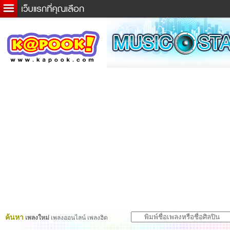
ข่าวด่วน
ละคร
เกม
ตรวจหวย
ดูดวง
ผู้ชาย
แวะชิมแวะพัก
dictionary
Twitter
ค้นหา
เพลงใหม่
เพลงออนไลน์ เพลงฮิต