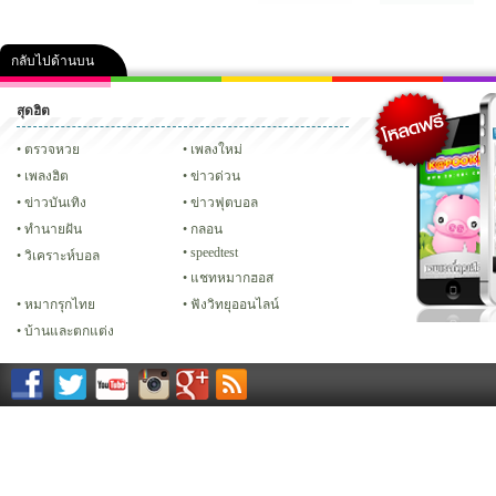
กลับไปด้านบน
สุดฮิต
คลิป
ภาพ
ปฏิทิน 2556
เฟซบุ๊ก
ทวิต
Glitter
ตรวจหวย
เพลงใหม่
เพลงฮิต
ข่าวด่วน
ข่าวบันเทิง
ข่าวฟุตบอล
ทํานายฝัน
กลอน
speedtest
วิเคราะห์บอล
แชทหมากฮอส
หมากรุกไทย
ฟังวิทยุออนไลน์
บ้านและตกแต่ง