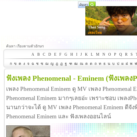
Thai Song
เพลงไทย
ค้นหา เรียงตามตัวอักษร
A
B
C
D
E
F
G
H
I
J
K
L
M
N
O
P
Q
R
S
ก
ข
ค
ง
จ
ฉ
ช
ซ
ฌ
ญ
ฎ
ฏ
ฐ
ฑ
ฒ
ณ
ด
ต
ถ
ท
ธ
น
บ
ป
ผ
ฝ
พ
ฟังเพลง Phenomenal - Eminem
(ฟังเพลง
เพลง Phenomenal Eminem ดู MV เพลง Phenomenal 
Phenomenal Eminem มากๆเลยอ่ะ เพราะชอบ เพลงP
นานกว่าจะได้ ดู MV เพลง Phenomenal Eminem ดีจังที่ไ
Phenomenal Eminem และ ฟังเพลงออนไลน์