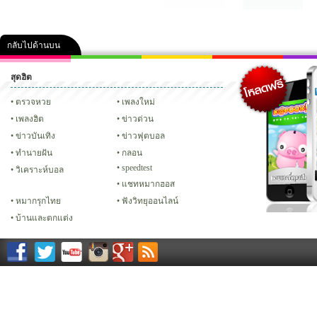
กลับไปด้านบน
สุดฮิต
คลิป
ภาพ
ปฏิทิน 2556
เฟซบุ๊ก
ทวิต
Glitter
ตรวจหวย
เพลงใหม่
เพลงฮิต
ข่าวด่วน
ข่าวบันเทิง
ข่าวฟุตบอล
ทํานายฝัน
กลอน
speedtest
วิเคราะห์บอล
แชทหมากฮอส
หมากรุกไทย
ฟังวิทยุออนไลน์
บ้านและตกแต่ง