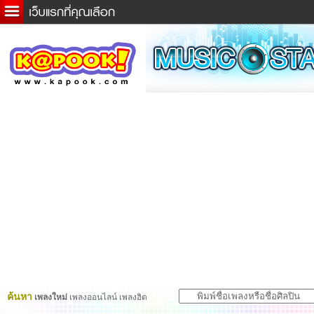
ข่าวด่วน
ละคร
เกม
ตรวจหวย
ดูดวง
ผู้ชาย
แวะชิมแวะพัก
dictionary
Twitter
ค้นหา
เพลงใหม่
เพลงออนไลน์ เพลงฮิต