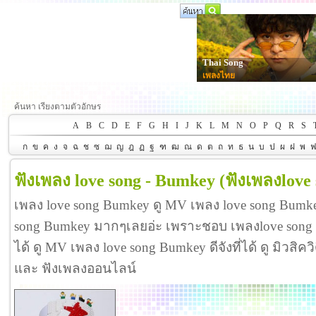
Thai Song
เพลงไทย
ค้นหา เรียงตามตัวอักษร
A
B
C
D
E
F
G
H
I
J
K
L
M
N
O
P
Q
R
S
ก
ข
ค
ง
จ
ฉ
ช
ซ
ฌ
ญ
ฎ
ฏ
ฐ
ฑ
ฒ
ณ
ด
ต
ถ
ท
ธ
น
บ
ป
ผ
ฝ
พ
ฟังเพลง love song - Bumkey
(ฟังเพลงlove
เพลง love song Bumkey ดู MV เพลง love song Bumk
song Bumkey มากๆเลยอ่ะ เพราะชอบ เพลงlove son
ได้ ดู MV เพลง love song Bumkey ดีจังที่ได้ ดู มิวสิ
และ ฟังเพลงออนไลน์