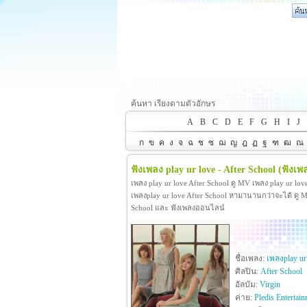
ค้นหา เรียงตามตัวอักษร
A
B
C
D
E
F
G
H
I
J
ก
ข
ค
ง
จ
ฉ
ช
ซ
ฌ
ญ
ฎ
ฏ
ฐ
ฑ
ฒ
ณ
ฟังเพลง play ur love - After School
(ฟังเพ
เพลง play ur love After School ดู MV เพลง play ur lo
เพลงplay ur love After School หามานานกว่าจะได้ ดู MV เพ
School และ ฟังเพลงออนไลน์
ชื่อเพลง:
เพลงplay ur
ศิลปิน:
After School
อัลบัม:
Virgin
ค่าย:
Pledis Entertai