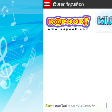
ข่าว
ละค
เกม
ตรว
ดูดว
ผู้ชา
แวะช
dicti
Twitt
ค้นหา
เพลงใหม่
เพลงออนไลน์ เพลงฮิต