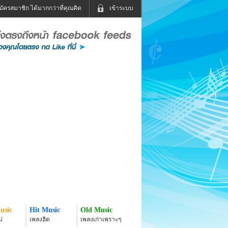
มัครสมาชิก ได้มากกว่าที่คุณคิด
เข้าระบบ
เข้าระบบด้วย User Kapook
ดูทีวี
ฟังวิทยุออนไลน์
Email
Glitter
Password
แม่และเด็ก
สัตว์เลี้ยง
่ง
ท่องเที่ยว
การศึกษา
เข้าระบบด้วย Facebook
Facebook
usic
Hit Music
Old Music
่
เพลงฮิต
เพลงเก่าเพราะๆ