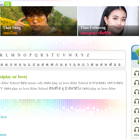
Thai Song
Thai Folksong
เพลงไทย
เพลงลูกทุ่ง-เพื่อชีวิต
K
L
M
N
O
P
Q
R
S
T
U
V
W
X
Y
Z
ด
ต
ถ
ท
ธ
น
บ
ป
ผ
ฝ
พ
ฟ
ภ
ม
ย
ร
ฤ
ล
ฦ
ว
ศ
ษ
ส
ห
ฬ
อ
ฮ
ลงplay ur love)
ve After School ชอบ music vdo เพลง play ur love After School มากๆเลยอ่ะ เพราะชอบ
ลง play ur love After School ดีจังที่ได้ ดู มิวสิควิดีโอ เพลง play ur love After
 love
ma
nment