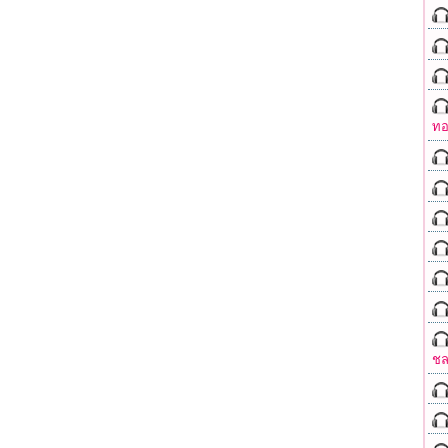
ทอ
ชล