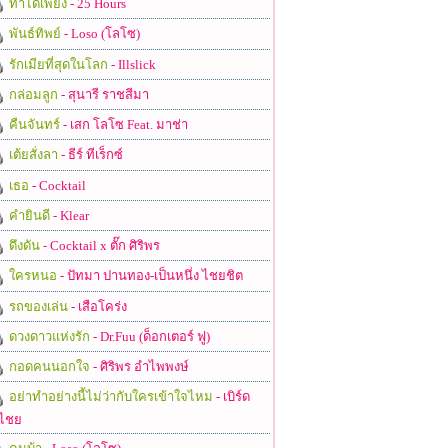
ทำได้เพียง
- 25 Hours
พันธ์ทิพย์
- Loso (โลโซ)
รักเมียที่สุดในโลก
- Illslick
กล่อมลูก
- สุนารี ราชสีมา
คืนจันทร์
- เสก โลโซ Feat. มาช่า
เต้ยสั่งลา
- ธีร์ ทีเร็กซ์
เธอ
- Cocktail
คำยินดี
- Klear
ดึงดัน
- Cocktail x ตั๊ก ศิริพร
ใครหนอ
- ปัทมา ปานทอง-เป็นหนึ่ง ไชยชิต
รถของเล่น
- เสือโคร่ง
ดวงดาวแห่งรัก
- Dr.Fuu (ด็อกเตอร์ ฟู)
กอดคนนอกใจ
- ศิริพร อำไพพงษ์
อย่าทำอย่างนี้ไม่ว่ากับใครเข้าใจไหม
- เบิร์ด
ไชย