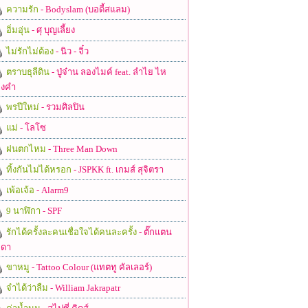
ความรัก
- Bodyslam (บอดี้สแลม)
อิ่มอุ่น
- ศุ บุญเลี้ยง
ไม่รักไม่ต้อง
- นิว - จิ๋ว
ตราบธุลีดิน
- ปู่จ๋าน ลองไมค์ feat. ลำไย ไห
งคำ
พรปีใหม่
- รวมศิลปิน
แม่
- โลโซ
ฝนตกไหม
- Three Man Down
ทิ้งกันไม่ได้หรอก
- JSPKK ft. เกมส์ สุจิตรา
เพ้อเจ้อ
- Alarm9
9 นาฬิกา
- SPF
รักได้ครั้งละคนเชื่อใจได้คนละครั้ง
- ตั๊กแตน
ดา
ขาหมู
- Tattoo Colour (แทตทู คัลเลอร์)
จำได้ว่าลืม
- William Jakrapatr