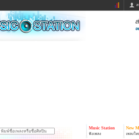
ส
ด่วน
ข่าวสั้น
ข่าวดารา
ร
หนังใหม่
ฟังเพลง
หมากรุกไทย
แชทหมากฮอส
จหวย
ผู้หญิง
แต่งงาน
ง
ทำนายฝัน
สุขภาพ
ย
ผลบอล
บ้านและการตกแต
ิมแวะพัก
กลอน
iCare
onary
เช็คความเร็วเน็ต
iPhone
er
อินสตาแกรมดารา
MSN
Music Station
New M
ฟังเพลง
เพลงใหม