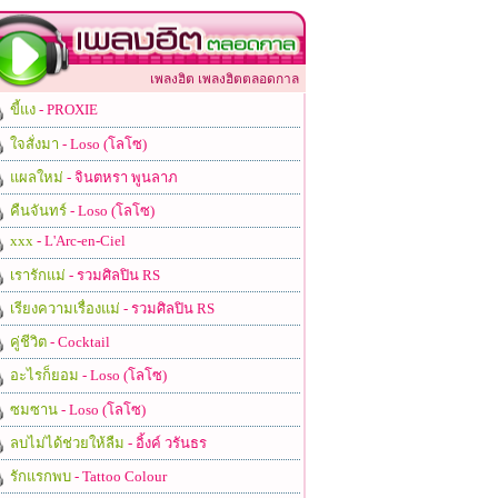
เพลงฮิต เพลงฮิตตลอดกาล
ขี้แง
- PROXIE
ใจสั่งมา
- Loso (โลโซ)
แผลใหม่
- จินตหรา พูนลาภ
คืนจันทร์
- Loso (โลโซ)
xxx
- L'Arc-en-Ciel
เรารักแม่
- รวมศิลปิน RS
เรียงความเรื่องแม่
- รวมศิลปิน RS
คู่ชีวิต
- Cocktail
อะไรก็ยอม
- Loso (โลโซ)
ซมซาน
- Loso (โลโซ)
ลบไม่ได้ช่วยให้ลืม
- อิ้งค์ วรันธร
รักแรกพบ
- Tattoo Colour