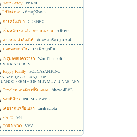
Your Candy
- PP Krit
ไว้ใจผิดคน
- ต้าห์อู๋ พิทยา
กาลครั้งเดียว
- CORNBOI
เห็นหน้าเธอแล้วอยากแต่งงาน
- เรนิษรา
สาวหมอลำฮ้องไห้
- ฮักแพง วรัญญาภรณ์
นอกจอนอกใจ
- แบม พิชญานิน
เหตุผลของคำว่ารัก
- Wan Thanakrit ft.
RCKRIS OF BUS
Happy Family
- POLCASAN,KING
N,BABII,AVOCEAN,LOOK
UNNOO,PERMPOON,MUVMUV,LUNAR, ANY
Timeless คนเดียวที่รักเสมอ
- Aheye 4EVE
รอบที่ล้าน
- INC MATAWEE
เคยรักกันหรือเปล่า
- sarah salola
ชอบU
- M4
TORNADO
- VVV