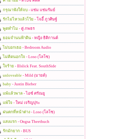
ค่าน้ำนม
- สไปซี่ คิดส์
กรุณาฟังให้จบ
- แช่ม แช่มรัมย์
รักไม่ไหวแล้วโว้ย
- โจอี้ ภูวศิษฐ์
พูดทำไม
- ตู่ ภพธร
ยอมจำนนฟ้าดิน
- หญิง ธิติกานต์
ไม่บอกเธอ
- Bedroom Audio
ไม่คิดนอกใจ
- Loso (โลโซ)
ใจร้าย
- Illslick Feat. SouthSide
unloveable
- Mild (มายด์)
baby
- Justin Bieber
แพ้แล้วพาล
- ไอซ์ ศรัณยู
แพ้ใจ
- ใหม่ เจริญปุระ
ฝนตกที่หน้าต่าง
- Loso (โลโซ)
แสงแรก
- Ongsa Theethuch
รักมักยาก
- BUS