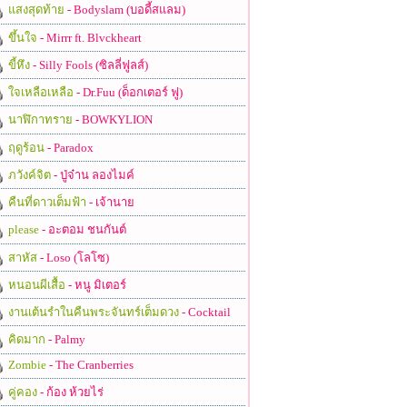
แสงสุดท้าย
- Bodyslam (บอดี้สแลม)
ขึ้นใจ
- Mirrr ft. Blvckheart
ขี้หึง
- Silly Fools (ซิลลี่ฟูลส์)
ใจเหลือเหลือ
- Dr.Fuu (ด็อกเตอร์ ฟู)
นาฬิกาทราย
- BOWKYLION
ฤดูร้อน
- Paradox
ภวังค์จิต
- ปู่จ๋าน ลองไมค์
คืนที่ดาวเต็มฟ้า
- เจ้านาย
please
- อะตอม ชนกันต์
สาหัส
- Loso (โลโซ)
หนอนผีเสื้อ
- หนู มิเตอร์
งานเต้นรำในคืนพระจันทร์เต็มดวง
- Cocktail
คิดมาก
- Palmy
Zombie
- The Cranberries
คู่คอง
- ก้อง ห้วยไร่