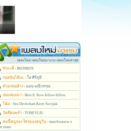
เพลงใหม่ เพลงใหม่มาแรง เพลงใหม่ล่าสุด
รักกะพี่
- IRONBOY
กอดฉันได้นะ
- โอ ศิร์ภูมิ
หัวอกพ่อฮ้าง
- แมน มณีวรรณ
เธอเสมอมา
- Hers ft. Kow fellow fellow
โน้ม
- Sea Dechchart,Keen Suvijak
วันที่ฝนพรำ
- TONEYLIU
คนนี้หนูจอง ใครมองหนูวีน
- marchwasow x
rr team