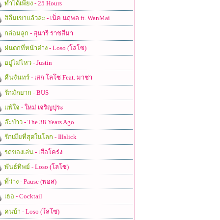
ทำได้เพียง
- 25 Hours
สิลืมเขาแล้วล่ะ
- เน็ค นฤพล ft. WanMai
กล่อมลูก
- สุนารี ราชสีมา
ฝนตกที่หน้าต่าง
- Loso (โลโซ)
อยู่ไม่ไหว
- Justin
คืนจันทร์
- เสก โลโซ Feat. มาช่า
รักมักยาก
- BUS
แพ้ใจ
- ใหม่ เจริญปุระ
อ๊ะป่าว
- The 38 Years Ago
รักเมียที่สุดในโลก
- Illslick
รถของเล่น
- เสือโคร่ง
พันธ์ทิพย์
- Loso (โลโซ)
ที่ว่าง
- Pause (พอส)
เธอ
- Cocktail
คนบ้า
- Loso (โลโซ)