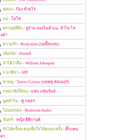
คู่คอง
- ก้อง ห้วยไร่
แม่
- โลโซ
ตราบธุลีดิน
- ปู่จ๋าน ลองไมค์ feat. ลำไย ไห
งคำ
ความรัก
- Bodyslam (บอดี้สแลม)
เพ้อเจ้อ
- Alarm9
จำได้ว่าลืม
- William Jakrapatr
9 นาฬิกา
- SPF
ขาหมู
- Tattoo Colour (แทตทู คัลเลอร์)
กรุณาฟังให้จบ
- แช่ม แช่มรัมย์
พูดทำไม
- ตู่ ภพธร
ไม่บอกเธอ
- Bedroom Audio
จันทร์
- หญิง ธิติกานต์
รักได้ครั้งละคนเชื่อใจได้คนละครั้ง
- ตั๊กแตน
ดา