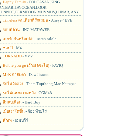
Happy Family
- POLCASAN,KING
N,BABII,AVOCEAN,LOOK
UNNOO,PERMPOON,MUVMUV,LUNAR, ANY
Timeless คนเดียวที่รักเสมอ
- Aheye 4EVE
รอบที่ล้าน
- INC MATAWEE
เคยรักกันหรือเปล่า
- sarah salola
ชอบU
- M4
TORNADO
- VVV
Before you go (ถ้าเธอจะไป)
- FAVIQ
Mr.K ถ้าสบตา
- Dew Jirawat
รักไม่วัดดวง
- Tham Tupthong,Mac Nattapat
รถไฟแห่งความหวัง
- CGM48
ลืมลบเลือน
- Hard Boy
เมื่อเราโตขึ้น
- ก้อง ห้วยไร่
หักเห
- เอมปวีร์