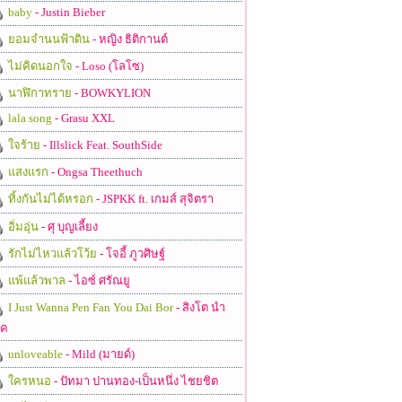
baby
- Justin Bieber
ยอมจำนนฟ้าดิน
- หญิง ธิติกานต์
ไม่คิดนอกใจ
- Loso (โลโซ)
นาฬิกาทราย
- BOWKYLION
lala song
- Grasu XXL
ใจร้าย
- Illslick Feat. SouthSide
แสงแรก
- Ongsa Theethuch
ทิ้งกันไม่ได้หรอก
- JSPKK ft. เกมส์ สุจิตรา
อิ่มอุ่น
- ศุ บุญเลี้ยง
รักไม่ไหวแล้วโว้ย
- โจอี้ ภูวศิษฐ์
แพ้แล้วพาล
- ไอซ์ ศรัณยู
I Just Wanna Pen Fan You Dai Bor
- สิงโต นำ
ชค
unloveable
- Mild (มายด์)
ใครหนอ
- ปัทมา ปานทอง-เป็นหนึ่ง ไชยชิต