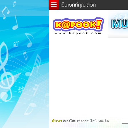
ข่าว
ละค
เกม
ตรว
ดูดว
ผู้ชา
แวะช
dicti
Twitt
ค้นหา
เพลงใหม่
เพลงออนไลน์ เพลงฮิต