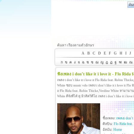
ค้นหา เรียงตามตัวอักษร
A
B
C
D
E
F
G
H
I
J
ก
ข
ค
ง
จ
ฉ
ช
ซ
ฌ
ญ
ฎ
ฏ
ฐ
ฑ
ฒ
ณ
ฟังเพลง i don’t like it i love it - Flo Rid
เพลง i don’t like it i love it Flo Rida feat. Robin Thick
White ชอบ music vdo เพลง i don’t like it i love it Flo
it Flo Rida feat. Robin Thicke,Verdine White หามานานกว
White ดีจังที่ได้ ดู มิวสิควิดีโอ เพลง i don’t like it i
ชื่อเพลง:
เพลงi don’t li
ศิลปิน:
Flo Rida feat
อัลบัม:
Home