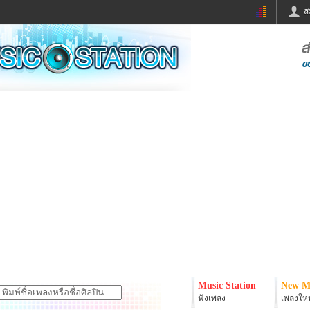
ส
ด่วน
ข่าวสั้น
ข่าวดารา
ร
หนังใหม่
ฟังเพลง
หมากรุกไทย
แชทหมากฮอส
จหวย
ผู้หญิง
แต่งงาน
ง
ทำนายฝัน
สุขภาพ
ย
ผลบอล
บ้านและการตกแต
ิมแวะพัก
กลอน
iCare
onary
เช็คความเร็วเน็ต
iPhone
er
อินสตาแกรมดารา
MSN
Music Station
New M
ฟังเพลง
เพลงใหม