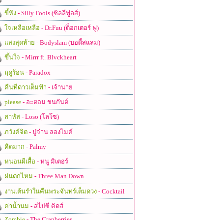
ขี้หึง
- Silly Fools (ซิลลี่ฟูลส์)
ใจเหลือเหลือ
- Dr.Fuu (ด็อกเตอร์ ฟู)
แสงสุดท้าย
- Bodyslam (บอดี้สแลม)
ขึ้นใจ
- Mirrr ft. Blvckheart
ฤดูร้อน
- Paradox
คืนที่ดาวเต็มฟ้า
- เจ้านาย
please
- อะตอม ชนกันต์
สาหัส
- Loso (โลโซ)
ภวังค์จิต
- ปู่จ๋าน ลองไมค์
คิดมาก
- Palmy
หนอนผีเสื้อ
- หนู มิเตอร์
ฝนตกไหม
- Three Man Down
งานเต้นรำในคืนพระจันทร์เต็มดวง
- Cocktail
ค่าน้ำนม
- สไปซี่ คิดส์
Zombie
- The Cranberries