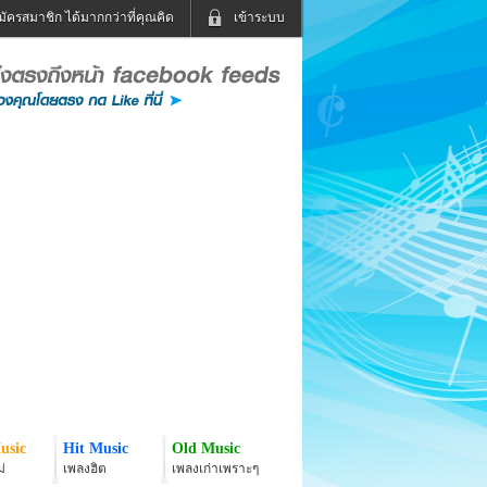
มัครสมาชิก ได้มากกว่าที่คุณคิด
เข้าระบบ
เข้าระบบด้วย User Kapook
ดูทีวี
ฟังวิทยุออนไลน์
Email
Glitter
Password
แม่และเด็ก
สัตว์เลี้ยง
่ง
ท่องเที่ยว
การศึกษา
เข้าระบบด้วย Facebook
Facebook
usic
Hit Music
Old Music
่
เพลงฮิต
เพลงเก่าเพราะๆ