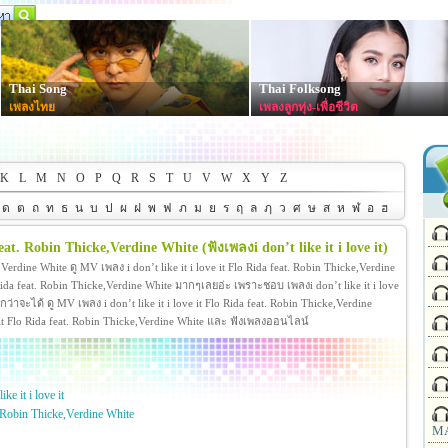
Thai Song
Thai Folksong
เพลงไทย
เพลงลูกทุ่ง-เพื่อชีวิต
K
L
M
N
O
P
Q
R
S
T
U
V
W
X
Y
Z
ด
ต
ถ
ท
ธ
น
บ
ป
ผ
ฝ
พ
ฟ
ภ
ม
ย
ร
ฤ
ล
ฦ
ว
ศ
ษ
ส
ห
ฬ
อ
ฮ
a feat. Robin Thicke,Verdine White
(ฟังเพลงi don’t like it i love it)
e,Verdine White ดู MV เพลง i don’t like it i love it Flo Rida feat. Robin Thicke,Verdine
 Rida feat. Robin Thicke,Verdine White มากๆเลยอ่ะ เพราะชอบ เพลงi don’t like it i love
่าจะได้ ดู MV เพลง i don’t like it i love it Flo Rida feat. Robin Thicke,Verdine
 love it Flo Rida feat. Robin Thicke,Verdine White และ ฟังเพลงออนไลน์
ke it i love it
. Robin Thicke,Verdine White
MA