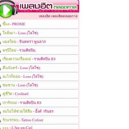
เพลงฮิต เพลงฮิตตลอดกาล
ขี้แง
- PROXIE
ใจสั่งมา
- Loso (โลโซ)
แผลใหม่
- จินตหรา พูนลาภ
พรปีใหม่
- รวมศิลปิน
เรียงความเรื่องแม่
- รวมศิลปิน RS
คืนจันทร์
- Loso (โลโซ)
อะไรก็ยอม
- Loso (โลโซ)
ซมซาน
- Loso (โลโซ)
คู่ชีวิต
- Cocktail
เรารักแม่
- รวมศิลปิน RS
ลบไม่ได้ช่วยให้ลืม
- อิ้งค์ วรันธร
รักแรกพบ
- Tattoo Colour
xxx
- L'Arc-en-Ciel