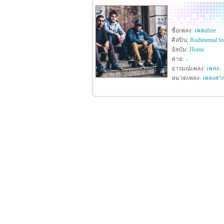
ชื่อเพลง:
เพลงfree
ศิลปิน:
Rudimental fe
อัลบัม:
Home
ค่าย:
-
อารมณ์เพลง:
เพลง-
หมวดเพลง:
เพลงสา