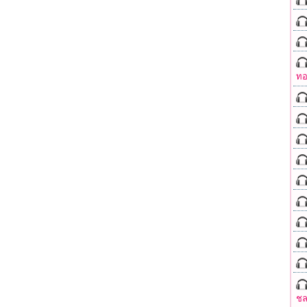
ทอ
ชล