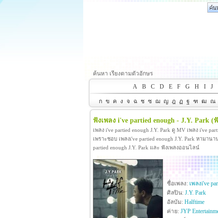
ค้นหา เรียงตามตัวอักษร
A
B
C
D
E
F
G
H
I
J
ก
ข
ค
ง
จ
ฉ
ช
ซ
ฌ
ญ
ฎ
ฏ
ฐ
ฑ
ฒ
ณ
ฟังเพลง i've partied enough - J.Y. Park
(ฟ
เพลง i've partied enough J.Y. Park ดู MV เพลง i've pa
เพราะชอบ เพลงi've partied enough J.Y. Park หามานานกว่า
partied enough J.Y. Park และ ฟังเพลงออนไลน์
ชื่อเพลง:
เพลงi've par
ศิลปิน:
J.Y. Park
อัลบัม:
Halftime
ค่าย:
JYP Entertainm