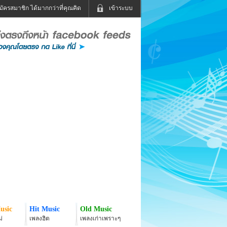
มัครสมาชิก ได้มากกว่าที่คุณคิด
เข้าระบบ
เข้าระบบด้วย User Kapook
ดูทีวี
ฟังวิทยุออนไลน์
Email
Glitter
Password
แม่และเด็ก
สัตว์เลี้ยง
่ง
ท่องเที่ยว
การศึกษา
เข้าระบบด้วย Facebook
Facebook
usic
Hit Music
Old Music
่
เพลงฮิต
เพลงเก่าเพราะๆ