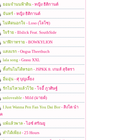
ยอมจำนนฟ้าดิน
- หญิง ธิติกานต์
จันทร์
- หญิง ธิติกานต์
ไม่คิดนอกใจ
- Loso (โลโซ)
ใจร้าย
- Illslick Feat. SouthSide
นาฬิกาทราย
- BOWKYLION
แสงแรก
- Ongsa Theethuch
lala song
- Grasu XXL
ทิ้งกันไม่ได้หรอก
- JSPKK ft. เกมส์ สุจิตรา
อิ่มอุ่น
- ศุ บุญเลี้ยง
รักไม่ไหวแล้วโว้ย
- โจอี้ ภูวศิษฐ์
unloveable
- Mild (มายด์)
I Just Wanna Pen Fan You Dai Bor
- สิงโต นำ
ชค
แพ้แล้วพาล
- ไอซ์ ศรัณยู
ทำได้เพียง
- 25 Hours