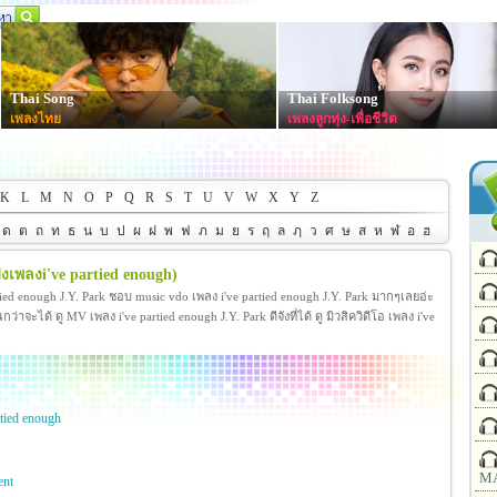
Thai Song
Thai Folksong
เพลงไทย
เพลงลูกทุ่ง-เพื่อชีวิต
K
L
M
N
O
P
Q
R
S
T
U
V
W
X
Y
Z
ด
ต
ถ
ท
ธ
น
บ
ป
ผ
ฝ
พ
ฟ
ภ
ม
ย
ร
ฤ
ล
ฦ
ว
ศ
ษ
ส
ห
ฬ
อ
ฮ
ังเพลงi've partied enough)
rtied enough J.Y. Park ชอบ music vdo เพลง i've partied enough J.Y. Park มากๆเลยอ่ะ
จะได้ ดู MV เพลง i've partied enough J.Y. Park ดีจังที่ได้ ดู มิวสิควิดีโอ เพลง i've
tied enough
MA
ent