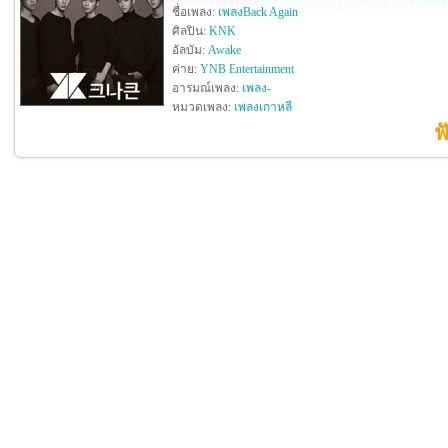
ชื่อเพลง:
เพลงBack Again
ศิลปิน:
KNK
อัลบัม:
Awake
ค่าย:
YNB Entertainment
อารมณ์เพลง:
เพลง-
หมวดเพลง:
เพลงเกาหลี
ฟ