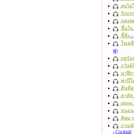
ลบไม่ไ
รักแร
แสงสุ
ขึ้นใจ
ขี้หึง
- 
ใจเหลื
ฟู)
ฤดูร้อ
ภวังค์
นาฬิก
พรปีให
คืนที่
สาหัส
please
หนอนผี
คิดมา
งานเต้
- Cocktail