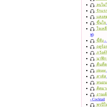
ลบไม่ไ
รักแร
แสงสุ
ขึ้นใจ
ใจเหลื
ฟู)
ขี้หึง
- 
ฤดูร้อ
ภวังค์
นาฬิก
คืนที่
please
สาหัส
หนอนผี
คิดมา
งานเต้
- Cocktail
พรปีให