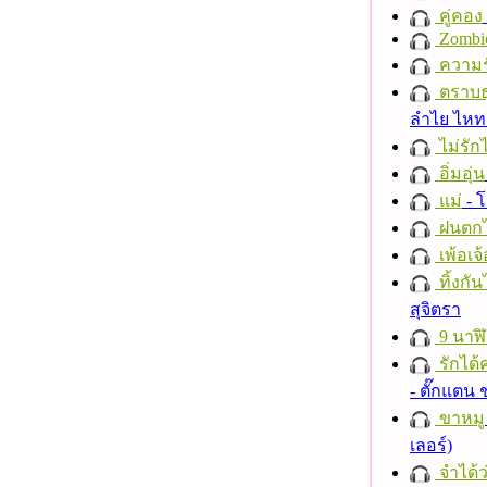
คู่คอง
Zombi
ความร
ตราบธุ
ลำไย ไห
ไม่รักไ
อิ่มอุ่น
แม่
- 
ฝนตก
เพ้อเจ้
ทิ้งกั
สุจิตรา
9 นาฬ
รักได้
- ตั๊กแตน
ขาหมู
เลอร์)
จำได้ว