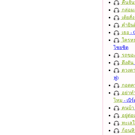
คืนจัน
กล่อม
เต้ยสั่
คำยินด
เธอ
- 
ใครห
ไชยชิต
รถของ
ดึงดัน
ดวงดา
ฟู)
กอดค
อย่าทำ
ไหม
- เบิ
คนบ้า
อยู่ต่
ทะเลใ
ก้อนหิ