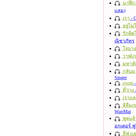
นาฬิก
แลม)
เรา
- C
อยู่ไม
รักติด
ณิชาภัทร
ใจบาง
วาฬเกย
มหาลั
กลับม
Singer
event
-
ที่ว่าง
เราแล
สิลืมเ
WanMai
พูดแล้
อกเตอร์ ฟู
ลีฟ แอน