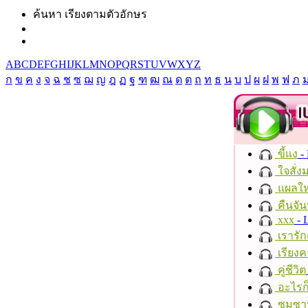
ค้นหา เรียงตามตัวอักษร
A
B
C
D
E
F
G
H
I
J
K
L
M
N
O
P
Q
R
S
T
U
V
W
X
Y
Z
ก
ข
ค
ง
จ
ฉ
ช
ซ
ฌ
ญ
ฎ
ฏ
ฐ
ฑ
ฒ
ณ
ด
ต
ถ
ท
ธ
น
บ
ป
ผ
ฝ
พ
ฟ
ภ
ขี้แง
-
ใจสั่ง
แผลให
คืนจัน
xxx
- 
เรารัก
เรียงค
คู่ชีวิต
อะไรก
ซมซา