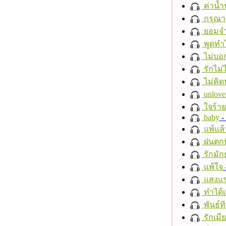
ค่าน้
กรุณาฟ
ยอมจำ
พูดทำ
ไม่บอ
รักไม่
ไม่คิ
unlove
ใจร้าย
baby
- 
แพ้แล
ฝนตกที
รักมัก
แพ้ใจ
แสงแ
ทำได้เ
พันธ์ทิ
รักเมี