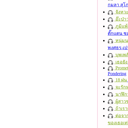
กมลา สุโ
จังหวะ
อ๊ะป่า
ภูมิแพ
ตั๊กแตน 
หนุ่ม
พงศธร-เป
บุพเพส
เธอยัง
Promet
Pondering
18 ฝน
จะรักห
นาฬิก
ผู้สาว
ถ้าเรา
ต่อจาก
ของเธอเท่