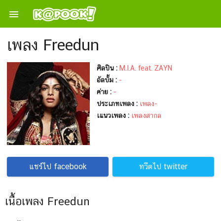

เพลง Freedun
ศิลปิน :
M.I.A. feat. ZAYN
อัลบั้ม :
-
ค่าย :
-
ประเภทเพลง :
เพลง-
เแนวเพลง :
เพลงสากล
แชร์ไป facebook
ทวีตไป twitter
เนื้อเพลง Freedun