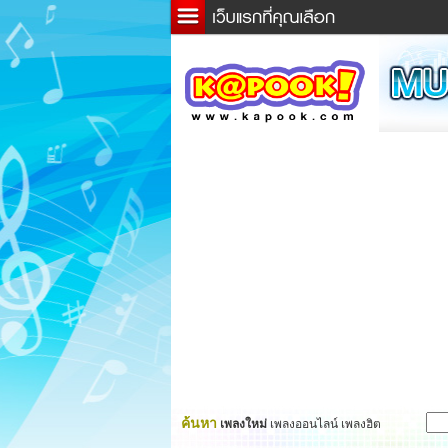
ข่าว
ละค
เกม
ตรว
ดูดว
ผู้ชา
แวะช
dicti
Twitt
ค้นหา
เพลงใหม่
เพลงออนไลน์ เพลงฮิต