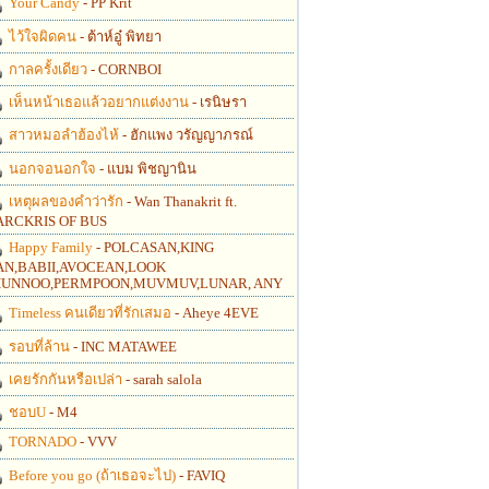
Your Candy
- PP Krit
ไว้ใจผิดคน
- ต้าห์อู๋ พิทยา
กาลครั้งเดียว
- CORNBOI
เห็นหน้าเธอแล้วอยากแต่งงาน
- เรนิษรา
สาวหมอลำฮ้องไห้
- ฮักแพง วรัญญาภรณ์
นอกจอนอกใจ
- แบม พิชญานิน
เหตุผลของคำว่ารัก
- Wan Thanakrit ft.
RCKRIS OF BUS
Happy Family
- POLCASAN,KING
N,BABII,AVOCEAN,LOOK
UNNOO,PERMPOON,MUVMUV,LUNAR, ANY
Timeless คนเดียวที่รักเสมอ
- Aheye 4EVE
รอบที่ล้าน
- INC MATAWEE
เคยรักกันหรือเปล่า
- sarah salola
ชอบU
- M4
TORNADO
- VVV
Before you go (ถ้าเธอจะไป)
- FAVIQ