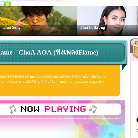
Thai Song
Thai Folksong
เพลงไทย
เพลงลูกทุ่ง-เพื่อชีวิต
lame - ChoA AOA (ฟังเพลงFlame)
ChoA AOA ฟังเพลง Flame ChoA AOA บ่อย ๆเลยอ่ะ เพราะ ชอบ เพลงFlame
me ChoA AOA ดีจังที่ได้ ดู มิวสิควิดีโอ เพลง Flame ChoA AOA ฟังเพลง