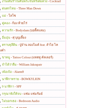
งานเต้นรำในคืนพระจันทร์เต็มดวง
- Cocktail
ฝนตกไหม
- Three Man Down
แม่
- โลโซ
คู่คอง
- ก้อง ห้วยไร่
ความรัก
- Bodyslam (บอดี้สแลม)
อิ่มอุ่น
- ศุ บุญเลี้ยง
ตราบธุลีดิน
- ปู่จ๋าน ลองไมค์ feat. ลำไย ไห
งคำ
ขาหมู
- Tattoo Colour (แทตทู คัลเลอร์)
จำได้ว่าลืม
- William Jakrapatr
เพ้อเจ้อ
- Alarm9
นาฬิกาทราย
- BOWKYLION
9 นาฬิกา
- SPF
กรุณาฟังให้จบ
- แช่ม แช่มรัมย์
ไม่บอกเธอ
- Bedroom Audio