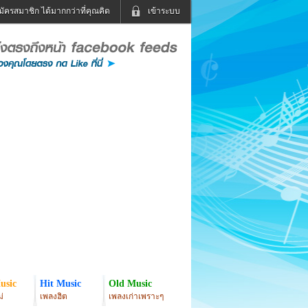
มัครสมาชิก ได้มากกว่าที่คุณคิด
เข้าระบบ
เข้าระบบด้วย User Kapook
ดูทีวี
ฟังวิทยุออนไลน์
Email
Glitter
Password
แม่และเด็ก
สัตว์เลี้ยง
่ง
ท่องเที่ยว
การศึกษา
เข้าระบบด้วย Facebook
Facebook
usic
Hit Music
Old Music
่
เพลงฮิต
เพลงเก่าเพราะๆ