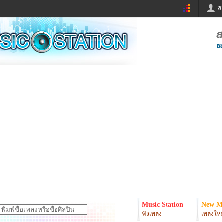
ส
ด่วน
ข่าวสั้น
ข่าวดารา
ร
หนังใหม่
ฟังเพลง
หมากรุกไทย
แชทหมากฮอส
จหวย
ผู้หญิง
แต่งงาน
ง
ทำนายฝัน
สุขภาพ
ย
ผลบอล
บ้านและการตกแต
ิมแวะพัก
กลอน
iCare
onary
เช็คความเร็วเน็ต
iPhone
er
อินสตาแกรมดารา
MSN
Music Station
New M
ฟังเพลง
เพลงใหม