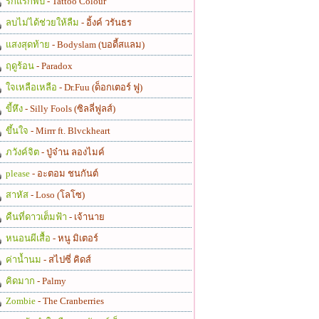
รักแรกพบ
- Tattoo Colour
ลบไม่ได้ช่วยให้ลืม
- อิ้งค์ วรันธร
แสงสุดท้าย
- Bodyslam (บอดี้สแลม)
ฤดูร้อน
- Paradox
ใจเหลือเหลือ
- Dr.Fuu (ด็อกเตอร์ ฟู)
ขี้หึง
- Silly Fools (ซิลลี่ฟูลส์)
ขึ้นใจ
- Mirrr ft. Blvckheart
ภวังค์จิต
- ปู่จ๋าน ลองไมค์
please
- อะตอม ชนกันต์
สาหัส
- Loso (โลโซ)
คืนที่ดาวเต็มฟ้า
- เจ้านาย
หนอนผีเสื้อ
- หนู มิเตอร์
ค่าน้ำนม
- สไปซี่ คิดส์
คิดมาก
- Palmy
Zombie
- The Cranberries