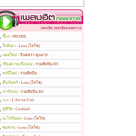
เพลงฮิต เพลงฮิตตลอดกาล
ขี้แง
- PROXIE
ใจสั่งมา
- Loso (โลโซ)
แผลใหม่
- จินตหรา พูนลาภ
เรียงความเรื่องแม่
- รวมศิลปิน RS
พรปีใหม่
- รวมศิลปิน
คืนจันทร์
- Loso (โลโซ)
เรารักแม่
- รวมศิลปิน RS
xxx
- L'Arc-en-Ciel
คู่ชีวิต
- Cocktail
อะไรก็ยอม
- Loso (โลโซ)
ซมซาน
- Loso (โลโซ)