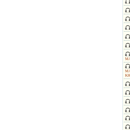
MA
MA
KH