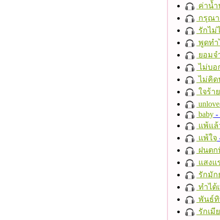
ค่าน้
กรุณาฟ
รักไม่
พูดทำ
ยอมจำ
ไม่บอ
ไม่คิ
ใจร้าย
unlove
baby
- 
แพ้แล
แพ้ใจ
ฝนตกที
แสงแ
รักมัก
ทำได้เ
พันธ์ทิ
รักเมี