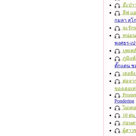
อ๊ะป่า
ลีฟ แอน
กมลา สุโ
จะรักห
หนุ่ม
พงศธร-เป
บุพเพส
ภูมิแพ
ตั๊กแตน 
เธอยัง
ต่อจาก
ของเธอเท่
Promet
Pondering
ไม่เคย
18 ฝน
ก่อนต
ผู้สาว