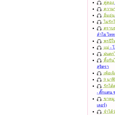
คู่คอง
ความร
อิ่มอุ่น
ไม่รักไ
ตราบธุ
ลำไย ไห
พรปีให
แม่
- 
ฝนตก
ทิ้งกั
สุจิตรา
เพ้อเจ้
9 นาฬ
รักได้
- ตั๊กแตน
ขาหมู
เลอร์)
จำได้ว