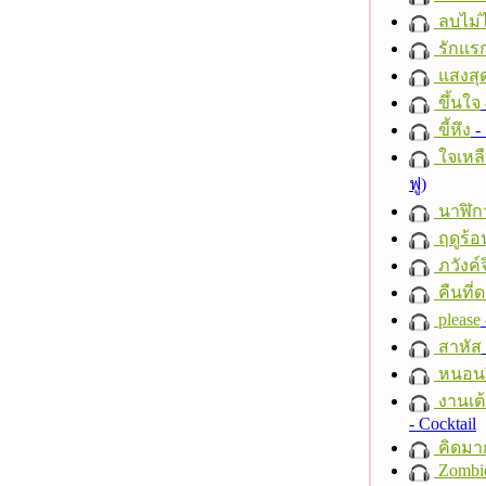
ลบไม่ไ
รักแร
แสงสุ
ขึ้นใจ
ขี้หึง
- 
ใจเหลื
ฟู)
นาฬิก
ฤดูร้อ
ภวังค์
คืนที่
please
สาหัส
หนอนผี
งานเต้
- Cocktail
คิดมา
Zombi