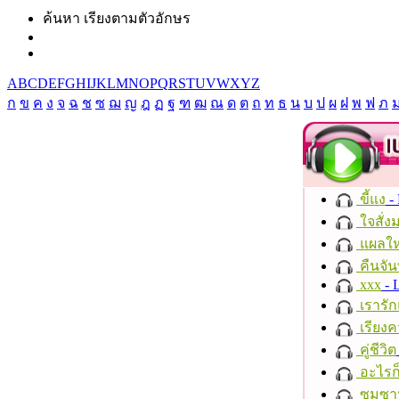
ค้นหา เรียงตามตัวอักษร
A
B
C
D
E
F
G
H
I
J
K
L
M
N
O
P
Q
R
S
T
U
V
W
X
Y
Z
ก
ข
ค
ง
จ
ฉ
ช
ซ
ฌ
ญ
ฎ
ฏ
ฐ
ฑ
ฒ
ณ
ด
ต
ถ
ท
ธ
น
บ
ป
ผ
ฝ
พ
ฟ
ภ
ขี้แง
-
ใจสั่ง
แผลให
คืนจัน
xxx
- 
เรารัก
เรียงค
คู่ชีวิต
อะไรก
ซมซา