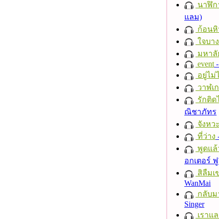
นาฬิก
แลม)
ก้อนหิ
ใจบาง
มหาลั
event
-
อยู่ไม
วาฬเกย
รักติด
ณิชาภัทร
จังหวะ
ที่ว่าง
พูดแล้
อกเตอร์ ฟู
สิลืมเ
WanMai
กลับม
Singer
เราแล