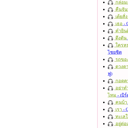
กล่อม
คืนจัน
เต้ยสั่
เธอ
- 
คำยินด
ดึงดัน
ใครห
ไชยชิต
รถของ
ดวงดา
ฟู)
กอดค
อย่าทำ
ไหม
- เบิ
คนบ้า
เรา
- C
ทะเลใ
อยู่ต่