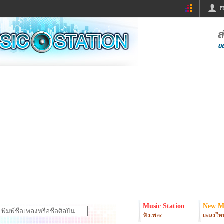
ส
ด่วน
ข่าวสั้น
ข่าวดารา
ร
หนังใหม่
ฟังเพลง
หมากรุกไทย
แชทหมากฮอส
จหวย
ผู้หญิง
แต่งงาน
ง
ทำนายฝัน
สุขภาพ
ย
ผลบอล
บ้านและการตกแต
ิมแวะพัก
กลอน
iCare
onary
เช็คความเร็วเน็ต
iPhone
er
อินสตาแกรมดารา
MSN
Music Station
New M
ฟังเพลง
เพลงใหม