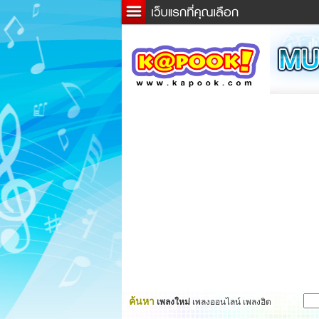
ข่าว
ละค
เกม
ตรว
ดูดว
ผู้ชา
แวะช
dicti
Twitt
ค้นหา
เพลงใหม่
เพลงออนไลน์ เพลงฮิต