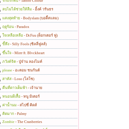
รักแรกพบ
- Tattoo Colour
ลบไม่ได้ช่วยให้ลืม
- อิ้งค์ วรันธร
แสงสุดท้าย
- Bodyslam (บอดี้สแลม)
ฤดูร้อน
- Paradox
ใจเหลือเหลือ
- Dr.Fuu (ด็อกเตอร์ ฟู)
ขี้หึง
- Silly Fools (ซิลลี่ฟูลส์)
ขึ้นใจ
- Mirrr ft. Blvckheart
ภวังค์จิต
- ปู่จ๋าน ลองไมค์
please
- อะตอม ชนกันต์
สาหัส
- Loso (โลโซ)
คืนที่ดาวเต็มฟ้า
- เจ้านาย
หนอนผีเสื้อ
- หนู มิเตอร์
ค่าน้ำนม
- สไปซี่ คิดส์
คิดมาก
- Palmy
Zombie
- The Cranberries