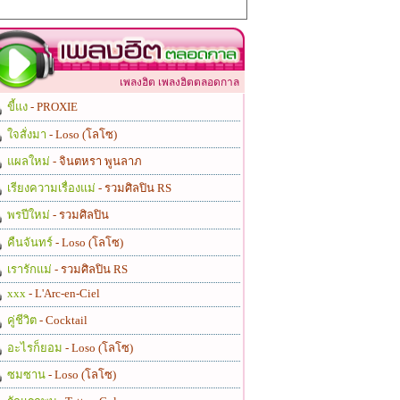
เพลงฮิต เพลงฮิตตลอดกาล
ขี้แง
- PROXIE
ใจสั่งมา
- Loso (โลโซ)
แผลใหม่
- จินตหรา พูนลาภ
เรียงความเรื่องแม่
- รวมศิลปิน RS
พรปีใหม่
- รวมศิลปิน
คืนจันทร์
- Loso (โลโซ)
เรารักแม่
- รวมศิลปิน RS
xxx
- L'Arc-en-Ciel
คู่ชีวิต
- Cocktail
อะไรก็ยอม
- Loso (โลโซ)
ซมซาน
- Loso (โลโซ)