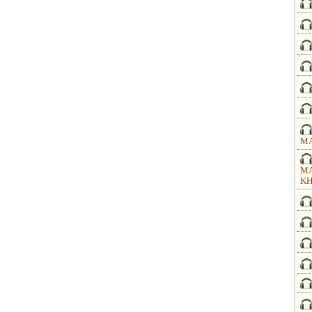
MA
MA
KH