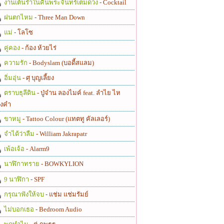
งานเต้นรำในคืนพระจันทร์เต็มดวง
- Cocktail
ฝนตกไหม
- Three Man Down
แม่
- โลโซ
คู่คอง
- ก้อง ห้วยไร่
ความรัก
- Bodyslam (บอดี้สแลม)
อิ่มอุ่น
- ศุ บุญเลี้ยง
ตราบธุลีดิน
- ปู่จ๋าน ลองไมค์ feat. ลำไย ไห
งคำ
ขาหมู
- Tattoo Colour (แทตทู คัลเลอร์)
จำได้ว่าลืม
- William Jakrapatr
เพ้อเจ้อ
- Alarm9
นาฬิกาทราย
- BOWKYLION
9 นาฬิกา
- SPF
กรุณาฟังให้จบ
- แช่ม แช่มรัมย์
ไม่บอกเธอ
- Bedroom Audio