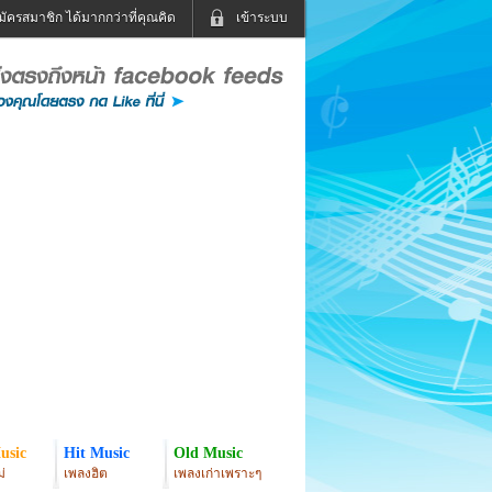
มัครสมาชิก ได้มากกว่าที่คุณคิด
เข้าระบบ
เข้าระบบด้วย User Kapook
ดูทีวี
ฟังวิทยุออนไลน์
Email
Glitter
Password
แม่และเด็ก
สัตว์เลี้ยง
่ง
ท่องเที่ยว
การศึกษา
เข้าระบบด้วย Facebook
Facebook
usic
Hit Music
Old Music
่
เพลงฮิต
เพลงเก่าเพราะๆ