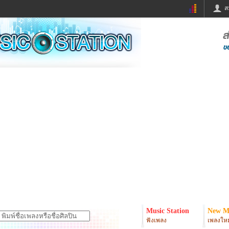
ส
ด่วน
ข่าวสั้น
ข่าวดารา
ร
หนังใหม่
ฟังเพลง
หมากรุกไทย
แชทหมากฮอส
จหวย
ผู้หญิง
แต่งงาน
ง
ทำนายฝัน
สุขภาพ
ย
ผลบอล
บ้านและการตกแต
ิมแวะพัก
กลอน
iCare
onary
เช็คความเร็วเน็ต
iPhone
er
อินสตาแกรมดารา
MSN
Music Station
New M
ฟังเพลง
เพลงใหม