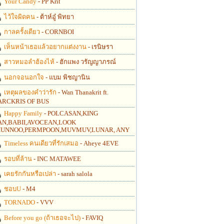
Your Candy
- PP Krit
ไว้ใจผิดคน
- ต้าห์อู๋ พิทยา
กาลครั้งเดียว
- CORNBOI
เห็นหน้าเธอแล้วอยากแต่งงาน
- เรนิษรา
สาวหมอลำฮ้องไห้
- ฮักแพง วรัญญาภรณ์
นอกจอนอกใจ
- แบม พิชญานิน
เหตุผลของคำว่ารัก
- Wan Thanakrit ft.
RCKRIS OF BUS
Happy Family
- POLCASAN,KING
N,BABII,AVOCEAN,LOOK
UNNOO,PERMPOON,MUVMUV,LUNAR, ANY
Timeless คนเดียวที่รักเสมอ
- Aheye 4EVE
รอบที่ล้าน
- INC MATAWEE
เคยรักกันหรือเปล่า
- sarah salola
ชอบU
- M4
TORNADO
- VVV
Before you go (ถ้าเธอจะไป)
- FAVIQ