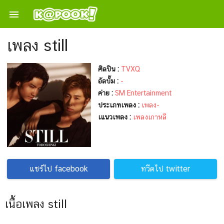

เพลง still
ศิลปิน :
TVXQ
อัลบั้ม :
-
ค่าย :
SM Entertainment
ประเภทเพลง :
เพลง-
เแนวเพลง :
เพลงเกาหลี
แชร์ไป facebook
ทวีตไป twitter
เนื้อเพลง still