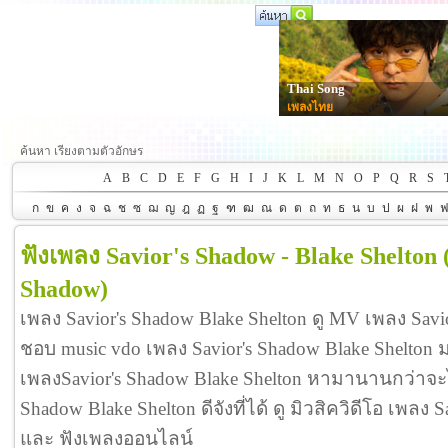
Thai Song
เพลงไทย
ค้นหา เรียงตามตัวอักษร
A
B
C
D
E
F
G
H
I
J
K
L
M
N
O
P
Q
R
S
ก
ข
ค
ง
จ
ฉ
ช
ซ
ฌ
ญ
ฎ
ฏ
ฐ
ฑ
ฒ
ณ
ด
ต
ถ
ท
ธ
น
บ
ป
ผ
ฝ
พ
ฟังเพลง Savior's Shadow - Blake Shelton
Shadow)
เพลง Savior's Shadow Blake Shelton ดู MV เพลง Savi
ชอบ music vdo เพลง Savior's Shadow Blake Shelto
เพลงSavior's Shadow Blake Shelton หามานานกว่าจะไ
Shadow Blake Shelton ดีจังที่ได้ ดู มิวสิควิดีโอ เพลง 
และ ฟังเพลงออนไลน์