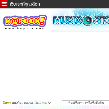
ข่าวด่วน
ละคร
เกม
ตรวจหวย
ดูดวง
ผู้ชาย
แวะชิมแวะพัก
dictionary
Twitter
ค้นหา
เพลงใหม่
เพลงออนไลน์ เพลงฮิต