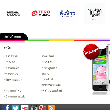
กลับไปด้านบน
สุดฮิต
คลิป
ภาพ
ปฏิทิน 2556
เฟซบุ๊ก
ทวิต
Glitter
ตรวจหวย
เพลงใหม่
เพลงฮิต
ข่าวด่วน
ข่าวบันเทิง
ข่าวฟุตบอล
ทํานายฝัน
กลอน
speedtest
วิเคราะห์บอล
แชทหมากฮอส
หมากรุกไทย
ฟังวิทยุออนไลน์
บ้านและตกแต่ง