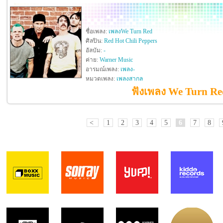
ชื่อเพลง:
เพลงWe Turn Red
ศิลปิน:
Red Hot Chili Peppers
อัลบัม:
-
ค่าย:
Warner Music
อารมณ์เพลง:
เพลง-
หมวดเพลง:
เพลงสากล
ฟังเพลง We Turn Red
<
1
2
3
4
5
6
7
8