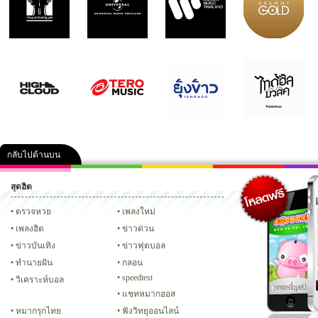
กลับไปด้านบน
สุดฮิต
คลิป
ภาพ
ปฏิทิน 2556
เฟซบุ๊ก
ทวิต
Glitter
ตรวจหวย
เพลงใหม่
เพลงฮิต
ข่าวด่วน
ข่าวบันเทิง
ข่าวฟุตบอล
ทํานายฝัน
กลอน
speedtest
วิเคราะห์บอล
แชทหมากฮอส
หมากรุกไทย
ฟังวิทยุออนไลน์