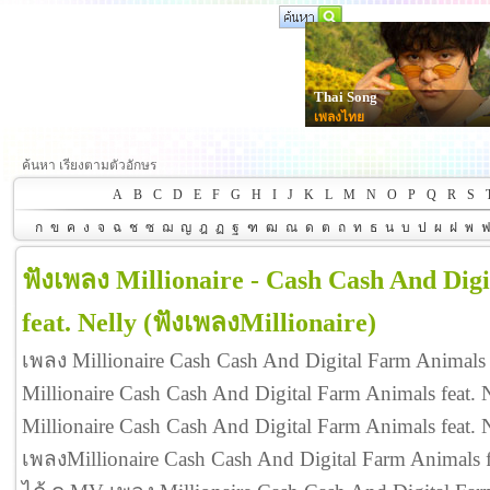
Thai Song
เพลงไทย
ค้นหา เรียงตามตัวอักษร
A
B
C
D
E
F
G
H
I
J
K
L
M
N
O
P
Q
R
S
ก
ข
ค
ง
จ
ฉ
ช
ซ
ฌ
ญ
ฎ
ฏ
ฐ
ฑ
ฒ
ณ
ด
ต
ถ
ท
ธ
น
บ
ป
ผ
ฝ
พ
ฟังเพลง Millionaire - Cash Cash And Dig
feat. Nelly
(ฟังเพลงMillionaire)
เพลง Millionaire Cash Cash And Digital Farm Animals 
Millionaire Cash Cash And Digital Farm Animals feat
Millionaire Cash Cash And Digital Farm Animals fea
เพลงMillionaire Cash Cash And Digital Farm Animals