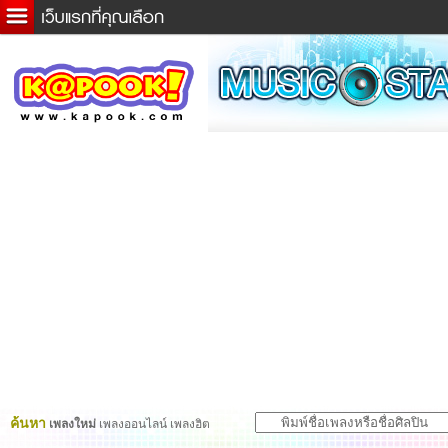
ข่าวด่วน
ละคร
เกม
ตรวจหวย
ดูดวง
ผู้ชาย
แวะชิมแวะพัก
dictionary
Twitter
ค้นหา
เพลงใหม่
เพลงออนไลน์ เพลงฮิต