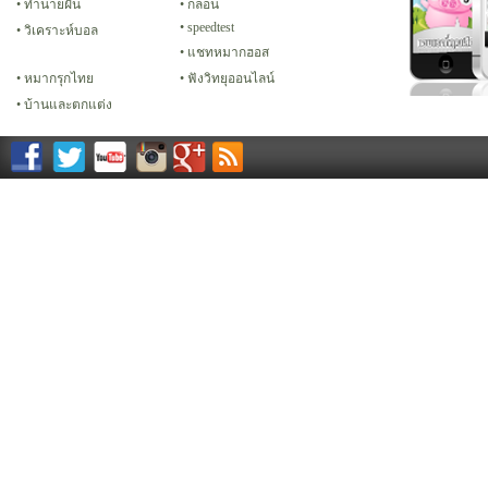
ทํานายฝัน
กลอน
speedtest
วิเคราะห์บอล
แชทหมากฮอส
หมากรุกไทย
ฟังวิทยุออนไลน์
บ้านและตกแต่ง