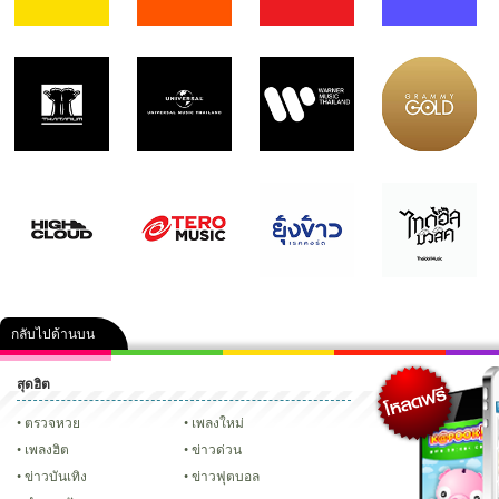
กลับไปด้านบน
สุดฮิต
คลิป
ภาพ
ปฏิทิน 2556
เฟซบุ๊ก
ทวิต
Glitter
ตรวจหวย
เพลงใหม่
เพลงฮิต
ข่าวด่วน
ข่าวบันเทิง
ข่าวฟุตบอล