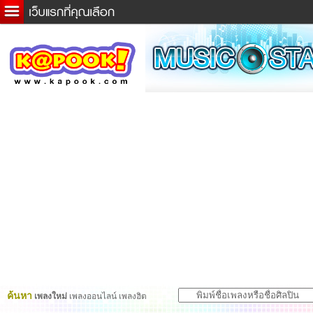
ข่าวด่วน
ละคร
เกม
ตรวจหวย
ดูดวง
ผู้ชาย
แวะชิมแวะพัก
dictionary
Twitter
ค้นหา
เพลงใหม่
เพลงออนไลน์ เพลงฮิต