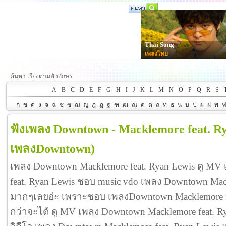
Thai Song
เพลงไทย
ค้นหา เรียงตามตัวอักษร
A
B
C
D
E
F
G
H
I
J
K
L
M
N
O
P
Q
R
S
ก
ข
ค
ง
จ
ฉ
ช
ซ
ฌ
ญ
ฎ
ฏ
ฐ
ฑ
ฒ
ณ
ด
ต
ถ
ท
ธ
น
บ
ป
ผ
ฝ
พ
ฟังเพลง Downtown - Macklemore feat. R
เพลงDowntown)
เพลง Downtown Macklemore feat. Ryan Lewis ดู M
feat. Ryan Lewis ชอบ music vdo เพลง Downtown Mack
มากๆเลยอ่ะ เพราะชอบ เพลงDowntown Macklemore f
กว่าจะได้ ดู MV เพลง Downtown Macklemore feat. Ryan 