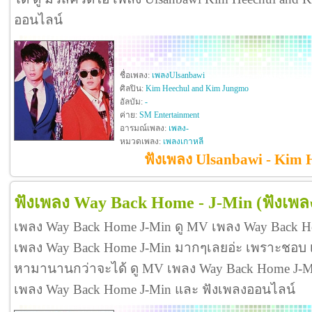
ออนไลน์
ชื่อเพลง:
เพลงUlsanbawi
ศิลปิน:
Kim Heechul and Kim Jungmo
อัลบัม:
-
ค่าย:
SM Entertainment
อารมณ์เพลง:
เพลง-
หมวดเพลง:
เพลงเกาหลี
ฟังเพลง Ulsanbawi - Kim
ฟังเพลง Way Back Home - J-Min
(ฟังเพ
เพลง Way Back Home J-Min ดู MV เพลง Way Back H
เพลง Way Back Home J-Min มากๆเลยอ่ะ เพราะชอบ 
หามานานกว่าจะได้ ดู MV เพลง Way Back Home J-Min ดี
เพลง Way Back Home J-Min และ ฟังเพลงออนไลน์