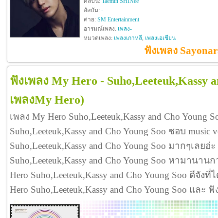
ศิลปิน:
Taemin SHINee
อัลบัม:
-
ค่าย:
SM Entertainment
อารมณ์เพลง:
เพลง-
หมวดเพลง:
เพลงเกาหลี
,
เพลงเอเชียน
ฟังเพลง Sayonar
ฟังเพลง My Hero - Suho,Leeteuk,Kassy 
เพลงMy Hero)
เพลง My Hero Suho,Leeteuk,Kassy and Cho Young S
Suho,Leeteuk,Kassy and Cho Young Soo ชอบ music 
Suho,Leeteuk,Kassy and Cho Young Soo มากๆเลยอ่
Suho,Leeteuk,Kassy and Cho Young Soo หามานานกว
Hero Suho,Leeteuk,Kassy and Cho Young Soo ดีจังที่ได
Hero Suho,Leeteuk,Kassy and Cho Young Soo และ ฟ